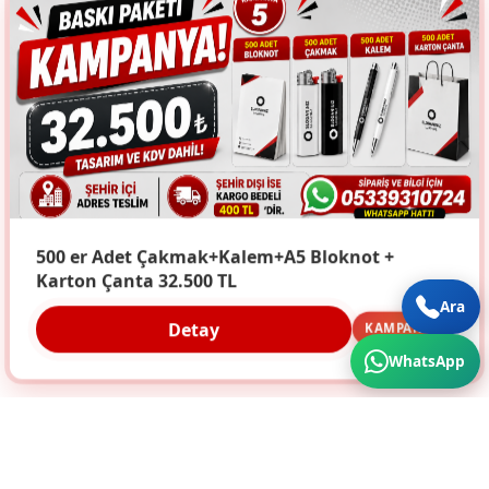
500 er Adet Çakmak+Kalem+A5 Bloknot +
Karton Çanta 32.500 TL
Ara
Detay
KAMPANYA
WhatsApp
Türkiye'nin Her Köşesine Hizmet Veriyoruz. Üstün
Kalite ve Cazip Fiyatlar için bize ulaşın...