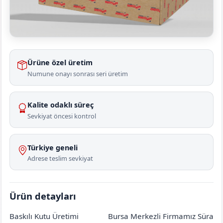
Ürüne özel üretim
Numune onayı sonrası seri üretim
Kalite odaklı süreç
Sevkiyat öncesi kontrol
Türkiye geneli
Adrese teslim sevkiyat
Ürün detayları
Baskılı Kutu Üretimi
Bursa Merkezli Firmamız Süra
Ankara
Haymana
Çaldağ
[mahalle_mahallesi]