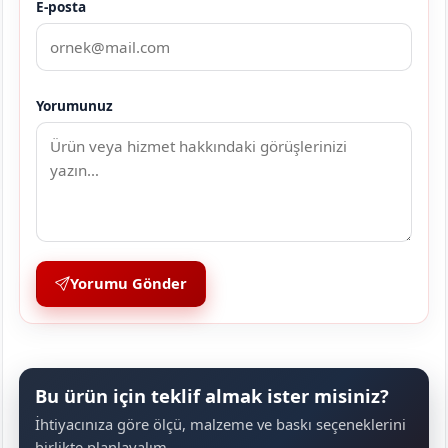
E-posta
Yorumunuz
Yorumu Gönder
Bu ürün için teklif almak ister misiniz?
İhtiyacınıza göre ölçü, malzeme ve baskı seçeneklerini
birlikte planlayalım.