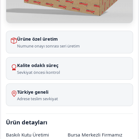
Ürüne özel üretim
Numune onayı sonrası seri üretim
Kalite odaklı süreç
Sevkiyat öncesi kontrol
Türkiye geneli
Adrese teslim sevkiyat
Ürün detayları
Baskılı Kutu Üretimi
Bursa Merkezli Firmamız
Ankara
Güdül
Meyvabükü
[mahalle_mahallesi]