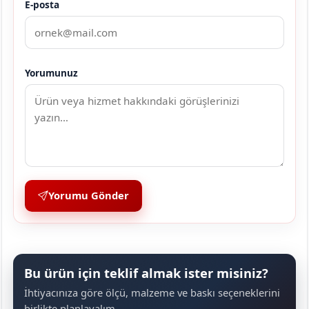
E-posta
Yorumunuz
Yorumu Gönder
Bu ürün için teklif almak ister misiniz?
İhtiyacınıza göre ölçü, malzeme ve baskı seçeneklerini
birlikte planlayalım.