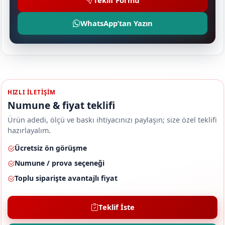
Teklif Formu
WhatsApp’tan Yazın
HIZLI ILETIŞIM
Numune & fiyat teklifi
Ürün adedi, ölçü ve baskı ihtiyacınızı paylaşın; size özel teklifi
hazırlayalım.
Ücretsiz ön görüşme
Numune / prova seçeneği
Toplu siparişte avantajlı fiyat
Teklif İste