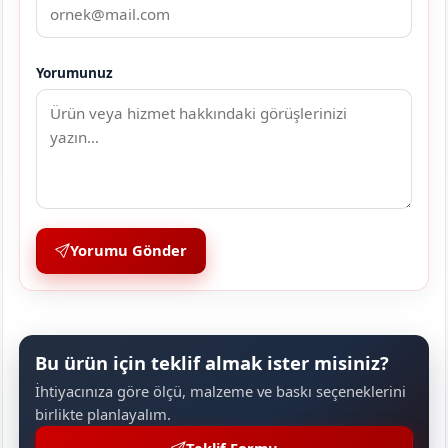
Yorumunuz
Yorumu Gönder
Bu ürün için teklif almak ister misiniz?
İhtiyacınıza göre ölçü, malzeme ve baskı seçeneklerini
birlikte planlayalım.