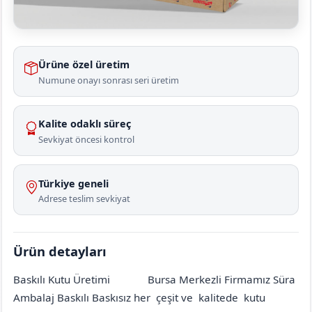
Ürüne özel üretim
Numune onayı sonrası seri üretim
Kalite odaklı süreç
Sevkiyat öncesi kontrol
Türkiye geneli
Adrese teslim sevkiyat
Ürün detayları
Baskılı Kutu Üretimi
Bursa Merkezli Firmamız Süra
Ankara
Güdül
Güzel
[mahalle_mahallesi]
Ambalaj Baskılı Baskısız her çeşit ve kalitede kutu