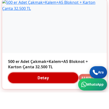
500 er Adet Çakmak+Kalem+A5 Bloknot +
Karton Çanta 32.500 TL
Ara
Detay
KAMPANYA
WhatsApp
Türkiye'nin Her Köşesine Hizmet Veriyoruz. Üstün