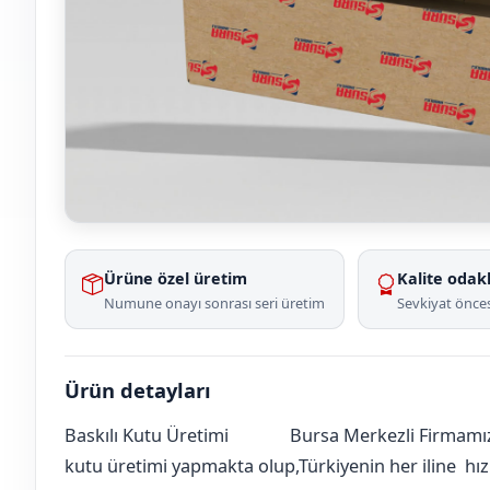
Ürüne özel üretim
Kalite odakl
Numune onayı sonrası seri üretim
Sevkiyat önces
Ürün detayları
Baskılı Kutu Üretimi
Bursa Merkezli Firmamız 
Ankara
Evren
Modern
[mahalle_mahallesi]
kutu üretimi yapmakta olup,Türkiyenin her iline hızlı