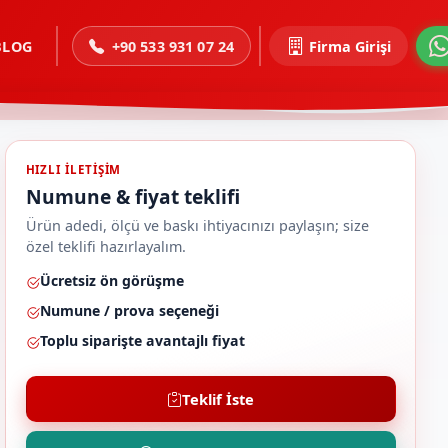
BLOG
+90 533 931 07 24
Firma Girişi
HIZLI ILETIŞIM
Numune & fiyat teklifi
Ürün adedi, ölçü ve baskı ihtiyacınızı paylaşın; size
özel teklifi hazırlayalım.
Ücretsiz ön görüşme
Numune / prova seçeneği
Toplu siparişte avantajlı fiyat
Teklif İste