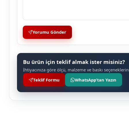
Yorumu Gönder
Bu ürün için teklif almak ister misiniz?
İhtiyacınıza göre ölçü, malzeme ve baskı seçeneklerini
Teklif Formu
WhatsApp’tan Yazın