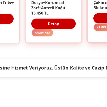
r+Etiket
Dosya+Kurumsal
Çakma
Zarf+Antetli Kağıt
Blokno
15.450 TL
Detay
KAMPA
KAMPANYA
ine Hizmet Veriyoruz. Üstün Kalite ve Cazip Fiy
ÜRÜNLER
KAMPANY