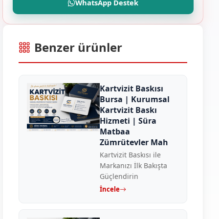
WhatsApp Destek
Benzer ürünler
Kartvizit Baskısı
Bursa | Kurumsal
Kartvizit Baskı
Hizmeti | Süra
Matbaa
Zümrütevler Mah
Kartvizit Baskısı ile
Markanızı İlk Bakışta
Güçlendirin
İncele