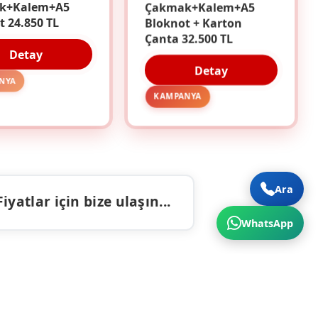
k+Kalem+A5
Çakmak+Kalem+A5
t 24.850 TL
Bloknot + Karton
Çanta 32.500 TL
Detay
Detay
NYA
KAMPANYA
Ara
atlar için bize ulaşın...
WhatsApp
ALAR
İLETIŞIM