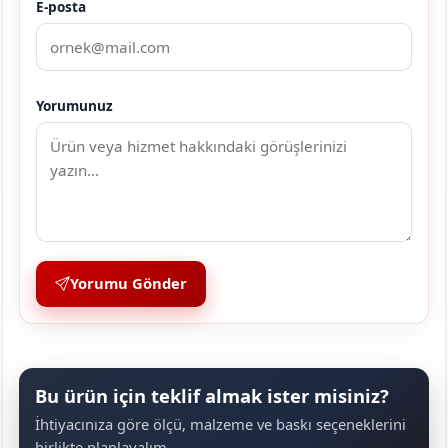
E-posta
Yorumunuz
Yorumu Gönder
Bu ürün için teklif almak ister misiniz?
İhtiyacınıza göre ölçü, malzeme ve baskı seçeneklerini
birlikte planlayalım.