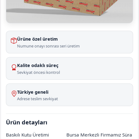
Ürüne özel üretim
Numune onayı sonrası seri üretim
Kalite odaklı süreç
Sevkiyat öncesi kontrol
Türkiye geneli
Adrese teslim sevkiyat
Ürün detayları
Baskılı Kutu Üretimi
Bursa Merkezli Firmamız Süra
Ankara
Etimesgut
Şehitali
[mahalle_mahallesi]