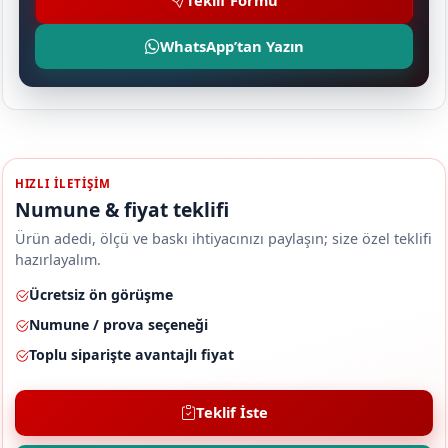
Teklif Formu
WhatsApp’tan Yazın
HIZLI ILETIŞIM
Numune & fiyat teklifi
Ürün adedi, ölçü ve baskı ihtiyacınızı paylaşın; size özel teklifi
hazırlayalım.
Ücretsiz ön görüşme
Numune / prova seçeneği
Toplu siparişte avantajlı fiyat
Teklif İste