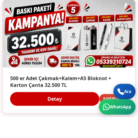
500 er Adet Çakmak+Kalem+A5 Bloknot +
Karton Çanta 32.500 TL
Ara
Detay
KAMPANYA
WhatsApp
Türkiye'nin Her Köşesine Hizmet Veriyoruz. Üstün