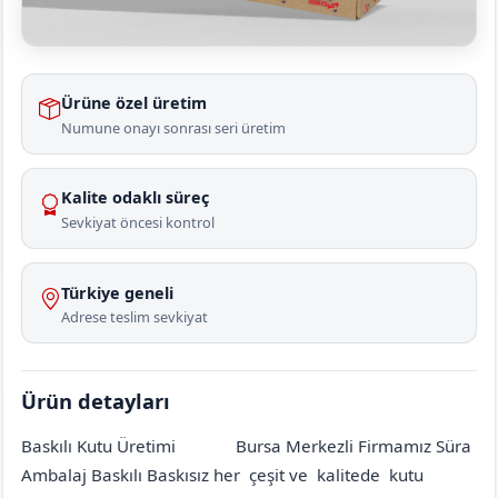
Ürüne özel üretim
Numune onayı sonrası seri üretim
Kalite odaklı süreç
Sevkiyat öncesi kontrol
Türkiye geneli
Adrese teslim sevkiyat
Ürün detayları
Baskılı Kutu Üretimi
Bursa Merkezli Firmamız Süra
Ankara
Etimesgut
Erler
[mahalle_mahallesi]
Ambalaj Baskılı Baskısız her çeşit ve kalitede kutu