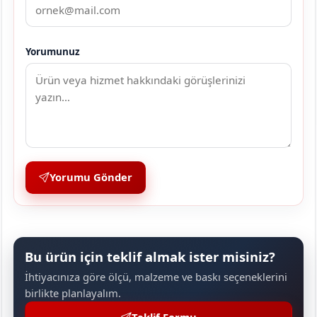
Yorumunuz
Yorumu Gönder
Bu ürün için teklif almak ister misiniz?
İhtiyacınıza göre ölçü, malzeme ve baskı seçeneklerini
birlikte planlayalım.