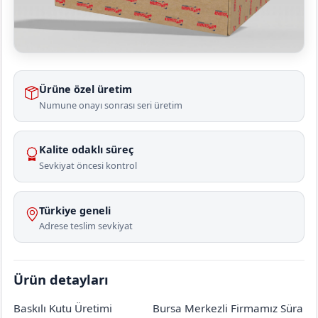
Ürüne özel üretim
Numune onayı sonrası seri üretim
Kalite odaklı süreç
Sevkiyat öncesi kontrol
Türkiye geneli
Adrese teslim sevkiyat
Ürün detayları
Baskılı Kutu Üretimi
Bursa Merkezli Firmamız Süra
Ankara
Etimesgut
Alsancak
[mahalle_mahallesi]