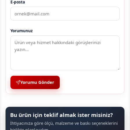
E-posta
Yorumunuz
Yorumu Gönder
Bu ürün için teklif almak ister misiniz?
İhtiyacınıza göre ölçü, malzeme ve baskı seçeneklerini
birlikte planlayalım.