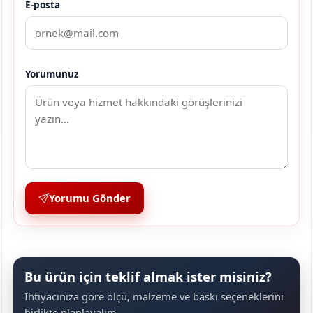
E-posta
Yorumunuz
Yorumu Gönder
Bu ürün için teklif almak ister misiniz?
İhtiyacınıza göre ölçü, malzeme ve baskı seçeneklerini
birlikte planlayalım.