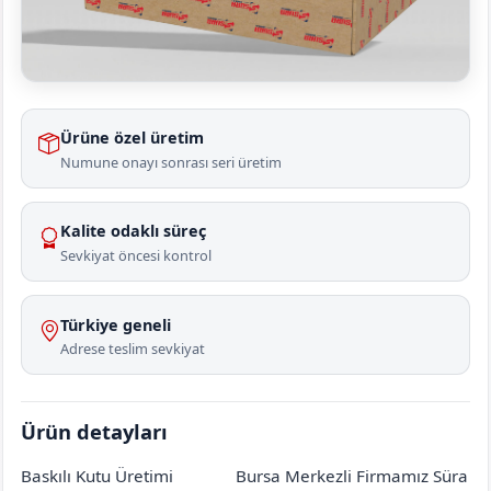
Ürüne özel üretim
Numune onayı sonrası seri üretim
Kalite odaklı süreç
Sevkiyat öncesi kontrol
Türkiye geneli
Adrese teslim sevkiyat
Ürün detayları
Baskılı Kutu Üretimi
Bursa Merkezli Firmamız Süra
Ankara
Elmadağ
Üçevler
[mahalle_mahallesi]