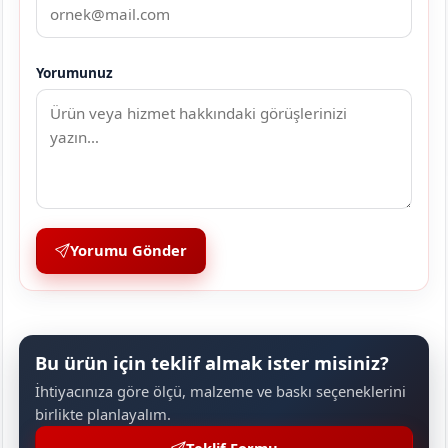
Yorumunuz
Yorumu Gönder
Bu ürün için teklif almak ister misiniz?
İhtiyacınıza göre ölçü, malzeme ve baskı seçeneklerini
birlikte planlayalım.