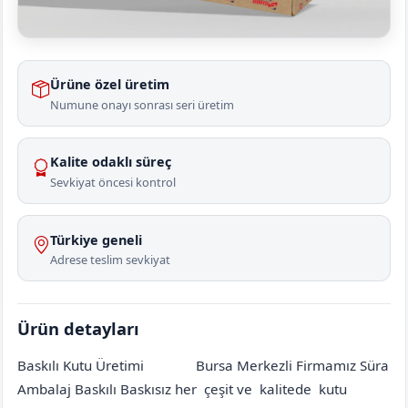
Ürüne özel üretim
Numune onayı sonrası seri üretim
Kalite odaklı süreç
Sevkiyat öncesi kontrol
Türkiye geneli
Adrese teslim sevkiyat
Ürün detayları
Baskılı Kutu Üretimi
Bursa Merkezli Firmamız Süra
Ankara
Elmadağ
Ediğe
[mahalle_mahallesi]
Ambalaj Baskılı Baskısız her çeşit ve kalitede kutu