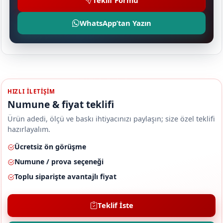
Teklif Formu
WhatsApp’tan Yazın
HIZLI ILETIŞIM
Numune & fiyat teklifi
Ürün adedi, ölçü ve baskı ihtiyacınızı paylaşın; size özel teklifi
hazırlayalım.
Ücretsiz ön görüşme
Numune / prova seçeneği
Toplu siparişte avantajlı fiyat
Teklif İste