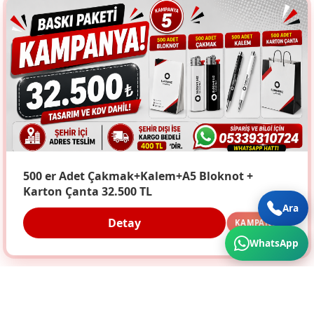
500 er Adet Çakmak+Kalem+A5 Bloknot +
Karton Çanta 32.500 TL
Ara
Detay
KAMPANYA
WhatsApp
Türkiye'nin Her Köşesine Hizmet Veriyoruz. Üstün