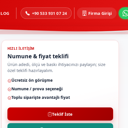
BLOG
+90 533 931 07 24
Firma Girişi
HIZLI ILETIŞIM
Numune & fiyat teklifi
Ürün adedi, ölçü ve baskı ihtiyacınızı paylaşın; size
özel teklifi hazırlayalım.
Ücretsiz ön görüşme
Numune / prova seçeneği
Toplu siparişte avantajlı fiyat
Teklif İste