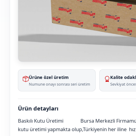
Ürüne özel üretim
Kalite odakl
Numune onayı sonrası seri üretim
Sevkiyat önces
Ürün detayları
Baskılı Kutu Üretimi
Bursa Merkezli Firmamız 
Ankara
Çubuk
Sarıkoz
[mahalle_mahallesi]
kutu üretimi yapmakta olup,Türkiyenin her iline hızlı