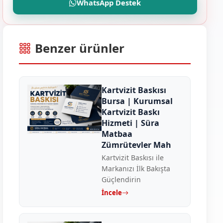
WhatsApp Destek
Benzer ürünler
Kartvizit Baskısı
Bursa | Kurumsal
Kartvizit Baskı
Hizmeti | Süra
Matbaa
Zümrütevler Mah
Kartvizit Baskısı ile
Markanızı İlk Bakışta
Güçlendirin
İncele