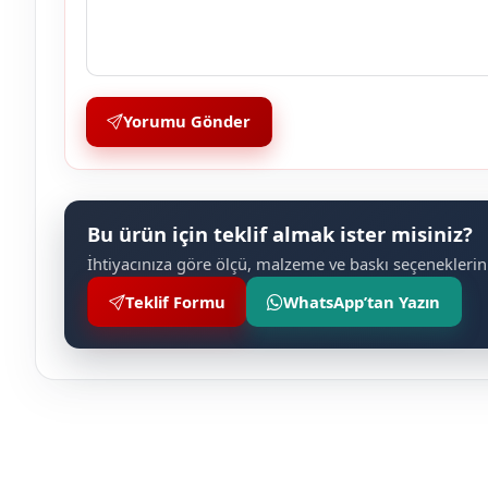
Yorumu Gönder
Bu ürün için teklif almak ister misiniz?
İhtiyacınıza göre ölçü, malzeme ve baskı seçeneklerini
Teklif Formu
WhatsApp’tan Yazın