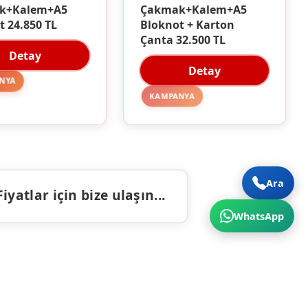
Çakmak+Kalem+A5
k+Kalem+A5
Bloknot + Karton
t 24.850 TL
Çanta 32.500 TL
Detay
Detay
NYA
KAMPANYA
Ara
atlar için bize ulaşın...
WhatsApp
ALAR
İLETIŞIM