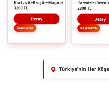
Kartvizit+Broşü
Kartvizit+Broşür+Magnet
2800 TL
3200 TL
Detay
Detay
KAMPANYA
KAMPANYA
Türkiye'nin Her Köşes
HIZMETLERIMIZ