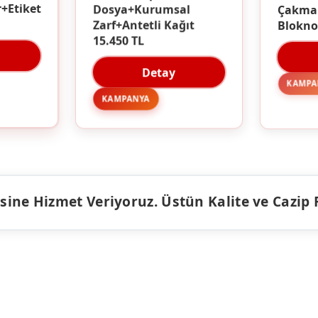
Çakma
Dosya+Kurumsal
r+Etiket
Blokno
Zarf+Antetli Kağıt
15.450 TL
Detay
KAMPA
KAMPANYA
ine Hizmet Veriyoruz. Üstün Kalite ve Cazip Fiy
ÜRÜNLER
KAMPANY