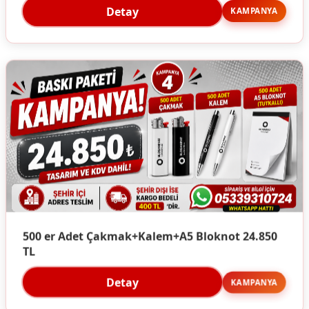
Detay
KAMPANYA
500 er Adet Çakmak+Kalem+A5 Bloknot 24.850
TL
Detay
KAMPANYA