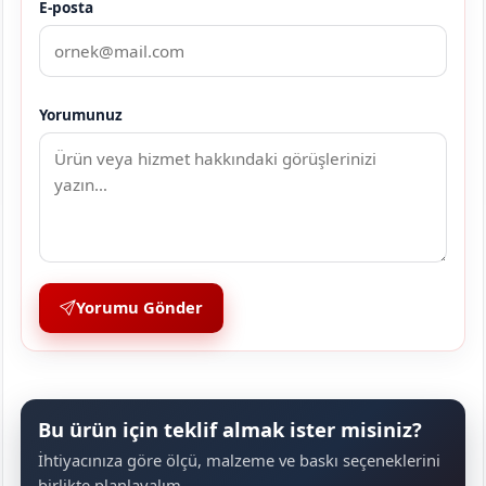
E-posta
Yorumunuz
Yorumu Gönder
Bu ürün için teklif almak ister misiniz?
İhtiyacınıza göre ölçü, malzeme ve baskı seçeneklerini
birlikte planlayalım.