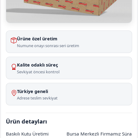
Ürüne özel üretim
Numune onayı sonrası seri üretim
Kalite odaklı süreç
Sevkiyat öncesi kontrol
Türkiye geneli
Adrese teslim sevkiyat
Ürün detayları
Baskılı Kutu Üretimi
Bursa Merkezli Firmamız Süra
Ankara
Çubuk
Karaağaç
[mahalle_mahallesi]