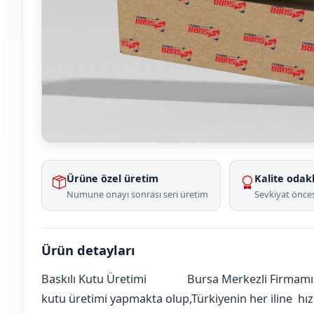
Ürüne özel üretim
Kalite odakl
Numune onayı sonrası seri üretim
Sevkiyat önces
Ürün detayları
Baskılı Kutu Üretimi
Bursa Merkezli Firmamız
Ankara
Çubuk
Dalyasan
[mahalle_mahallesi]
kutu üretimi yapmakta olup,Türkiyenin her iline hızlı