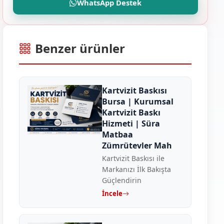
WhatsApp Destek
Benzer ürünler
Kartvizit Baskısı
Bursa | Kurumsal
Kartvizit Baskı
Hizmeti | Süra
Matbaa
Zümrütevler Mah
Kartvizit Baskısı ile
Markanızı İlk Bakışta
Güçlendirin
İncele