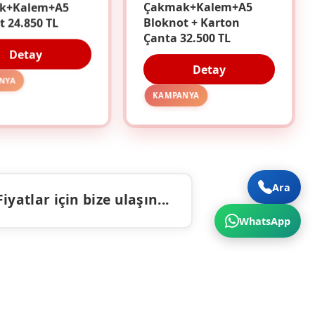
k+Kalem+A5
Çakmak+Kalem+A5
t 24.850 TL
Bloknot + Karton
Çanta 32.500 TL
Detay
Detay
NYA
KAMPANYA
Ara
atlar için bize ulaşın...
WhatsApp
ALAR
İLETIŞIM