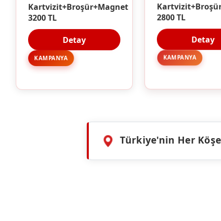
Kartvizit+Broşür+Magnet
Kartvizit+Broşü
3200 TL
2800 TL
Detay
Detay
KAMPANYA
KAMPANYA
Türkiye'nin Her Köşes
HIZMETLERIMIZ