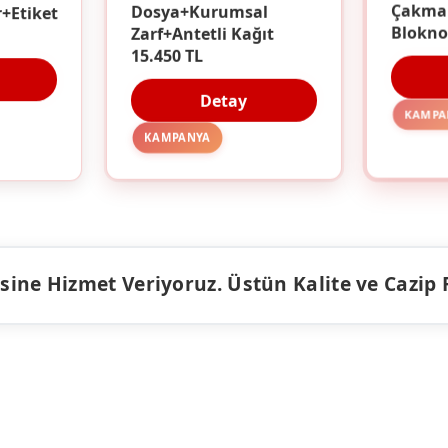
r+Etiket
Dosya+Kurumsal
Çakma
Zarf+Antetli Kağıt
Blokno
15.450 TL
Detay
KAMPA
KAMPANYA
ine Hizmet Veriyoruz. Üstün Kalite ve Cazip Fiy
ÜRÜNLER
KAMPANY