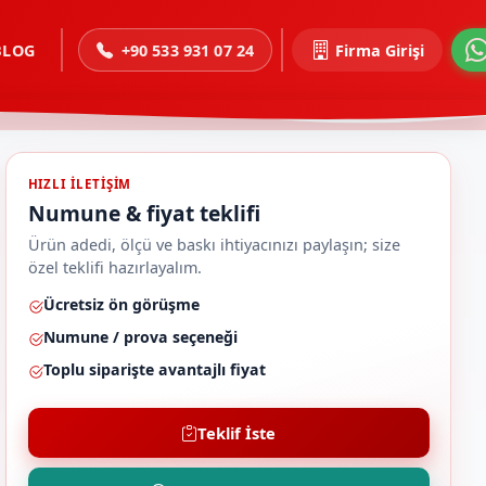
BLOG
+90 533 931 07 24
Firma Girişi
HIZLI ILETIŞIM
Numune & fiyat teklifi
Ürün adedi, ölçü ve baskı ihtiyacınızı paylaşın; size
özel teklifi hazırlayalım.
Ücretsiz ön görüşme
Numune / prova seçeneği
Toplu siparişte avantajlı fiyat
Teklif İste