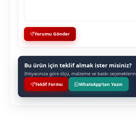
Yorumu Gönder
Bu ürün için teklif almak ister misiniz?
İhtiyacınıza göre ölçü, malzeme ve baskı seçeneklerini
Teklif Formu
WhatsApp’tan Yazın