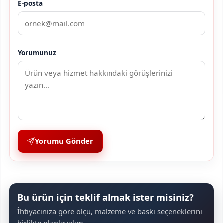
E-posta
Yorumunuz
Yorumu Gönder
Bu ürün için teklif almak ister misiniz?
İhtiyacınıza göre ölçü, malzeme ve baskı seçeneklerini
birlikte planlayalım.