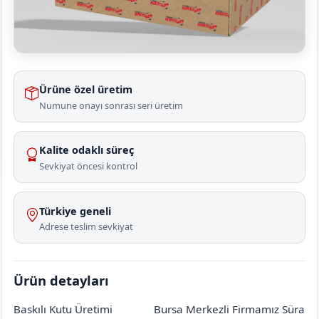
Ürüne özel üretim
Numune onayı sonrası seri üretim
Kalite odaklı süreç
Sevkiyat öncesi kontrol
Türkiye geneli
Adrese teslim sevkiyat
Ürün detayları
Baskılı Kutu Üretimi
Bursa Merkezli Firmamız Süra
Ankara
Çubuk
Akkuzulu
[mahalle_mahallesi]