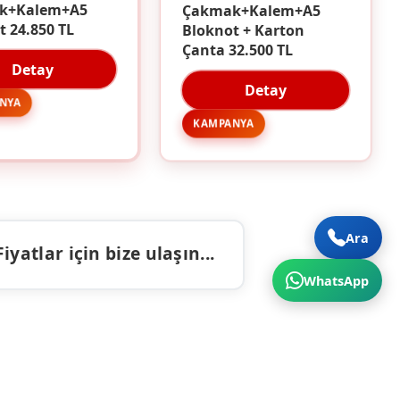
Çakmak+Kalem+A5
k+Kalem+A5
Bloknot + Karton
t 24.850 TL
Çanta 32.500 TL
Detay
Detay
NYA
KAMPANYA
Ara
atlar için bize ulaşın...
WhatsApp
ALAR
İLETIŞIM