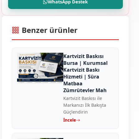
WhatsApp Destek
Benzer ürünler
Kartvizit Baskısı
Bursa | Kurumsal
Kartvizit Baskı
Hizmeti | Süra
Matbaa
Zümrütevler Mah
Kartvizit Baskısı ile
Markanızı İlk Bakışta
Güçlendirin
İncele