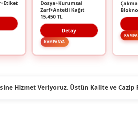
r+Etiket
Dosya+Kurumsal
Çakma
Zarf+Antetli Kağıt
Blokno
15.450 TL
Detay
KAMPA
KAMPANYA
ine Hizmet Veriyoruz. Üstün Kalite ve Cazip Fiy
ÜRÜNLER
KAMPANY