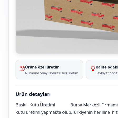
Ürüne özel üretim
Kalite odakl
Numune onayı sonrası seri üretim
Sevkiyat önces
Ürün detayları
Baskılı Kutu Üretimi
Bursa Merkezli Firmamız
Ankara
Çankaya
Öveçler
[mahalle_mahallesi]
kutu üretimi yapmakta olup,Türkiyenin her iline hızlı