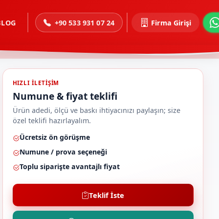
BLOG
+90 533 931 07 24
Firma Girişi
HIZLI ILETIŞIM
Numune & fiyat teklifi
Ürün adedi, ölçü ve baskı ihtiyacınızı paylaşın; size
özel teklifi hazırlayalım.
Ücretsiz ön görüşme
Numune / prova seçeneği
Toplu siparişte avantajlı fiyat
Teklif İste