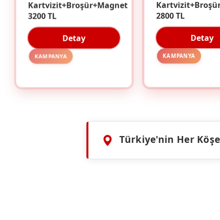
Kartvizit+Broşür+Magnet
Kartvizit+Broşü
3200 TL
2800 TL
Detay
Detay
KAMPANYA
KAMPANYA
Türkiye'nin Her Köşes
HIZMETLERIMIZ