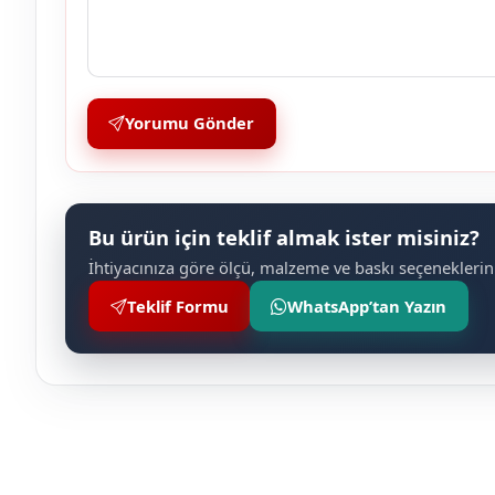
Yorumu Gönder
Bu ürün için teklif almak ister misiniz?
İhtiyacınıza göre ölçü, malzeme ve baskı seçeneklerini
Teklif Formu
WhatsApp’tan Yazın