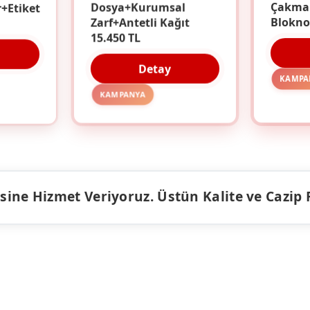
r+Etiket
Dosya+Kurumsal
Çakma
Zarf+Antetli Kağıt
Blokno
15.450 TL
Detay
KAMPA
KAMPANYA
ine Hizmet Veriyoruz. Üstün Kalite ve Cazip Fiy
ÜRÜNLER
KAMPANY