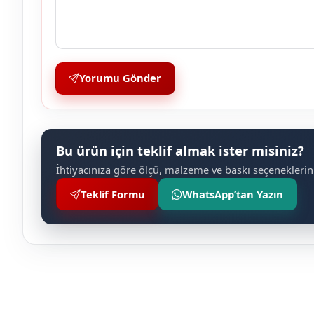
Yorumu Gönder
Bu ürün için teklif almak ister misiniz?
İhtiyacınıza göre ölçü, malzeme ve baskı seçeneklerini
Teklif Formu
WhatsApp’tan Yazın