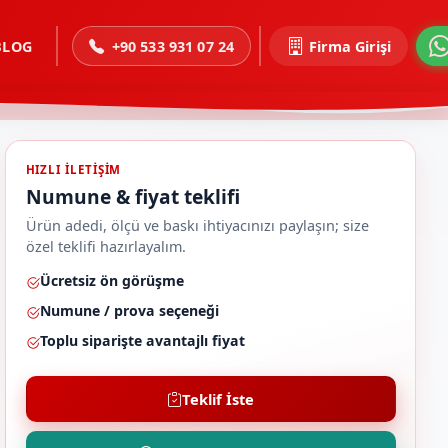
BLOG
+90 533 931 07 24
Firma Girişi
HIZLI ILETIŞIM
Numune & fiyat teklifi
Ürün adedi, ölçü ve baskı ihtiyacınızı paylaşın; size
özel teklifi hazırlayalım.
Ücretsiz ön görüşme
Numune / prova seçeneği
Toplu siparişte avantajlı fiyat
Teklif İste