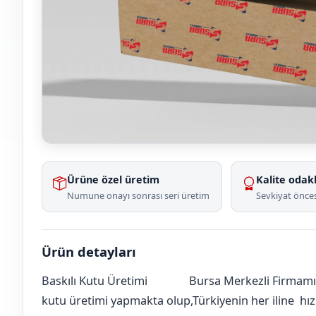
Ürüne özel üretim
Kalite odakl
Numune onayı sonrası seri üretim
Sevkiyat önces
Ürün detayları
Baskılı Kutu Üretimi
Bursa Merkezli Firmamız
Ankara
Çankaya
Naci Çakır
[mahalle_mahallesi]
kutu üretimi yapmakta olup,Türkiyenin her iline hızlı