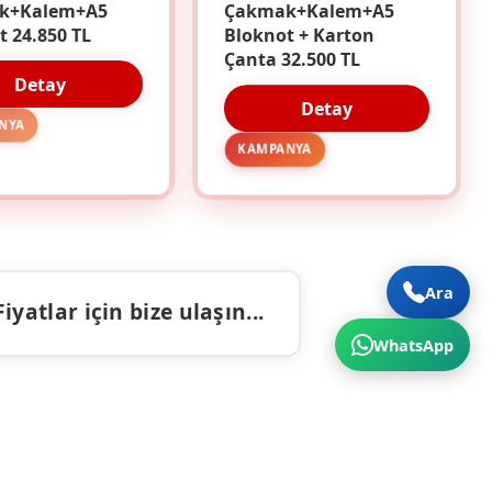
k+Kalem+A5
Çakmak+Kalem+A5
t 24.850 TL
Bloknot + Karton
Çanta 32.500 TL
Detay
Detay
NYA
KAMPANYA
Ara
atlar için bize ulaşın...
WhatsApp
ALAR
İLETIŞIM