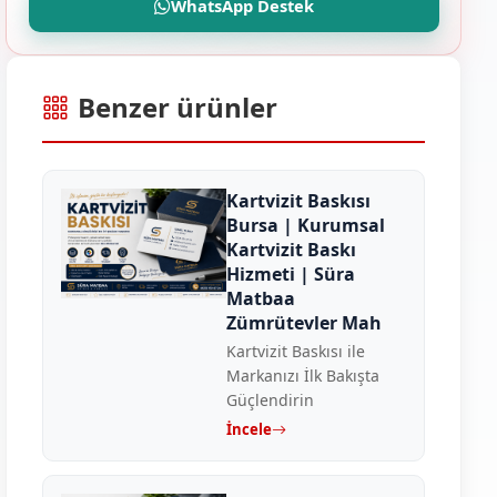
WhatsApp Destek
Benzer ürünler
Kartvizit Baskısı
Bursa | Kurumsal
Kartvizit Baskı
Hizmeti | Süra
Matbaa
Zümrütevler Mah
Kartvizit Baskısı ile
Markanızı İlk Bakışta
Güçlendirin
İncele