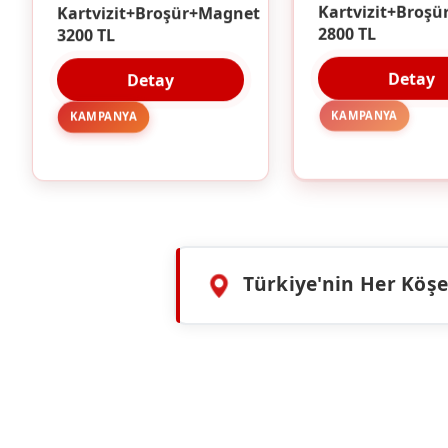
Kartvizit+Broşür+Magnet
Kartvizit+Broşü
3200 TL
2800 TL
Detay
Detay
KAMPANYA
KAMPANYA
Türkiye'nin Her Köşes
HIZMETLERIMIZ