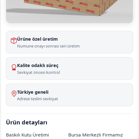
Ürüne özel üretim
Numune onayı sonrası seri üretim
Kalite odaklı süreç
Sevkiyat öncesi kontrol
Türkiye geneli
Adrese teslim sevkiyat
Ürün detayları
Baskılı Kutu Üretimi
Bursa Merkezli Firmamız
Ankara
Çankaya
Mustafa Kemal
[mahalle_mahallesi]