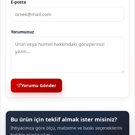
E-posta
Yorumunuz
Yorumu Gönder
Bu ürün için teklif almak ister misiniz?
İhtiyacınıza göre ölçü, malzeme ve baskı seçeneklerini
birlikte planlayalım.