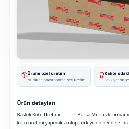
Ürüne özel üretim
Kalite odakl
Numune onayı sonrası seri üretim
Sevkiyat önces
Ürün detayları
Baskılı Kutu Üretimi
Bursa Merkezli Firmamız
Ankara
Çankaya
Çayyolu
[mahalle_mahallesi]
kutu üretimi yapmakta olup,Türkiyenin her iline hızlı