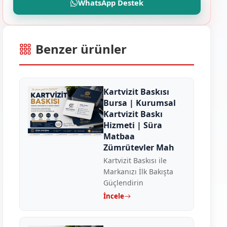
WhatsApp Destek
Benzer ürünler
Kartvizit Baskısı
Bursa | Kurumsal
Kartvizit Baskı
Hizmeti | Süra
Matbaa
Zümrütevler Mah
Kartvizit Baskısı ile
Markanızı İlk Bakışta
Güçlendirin
İncele