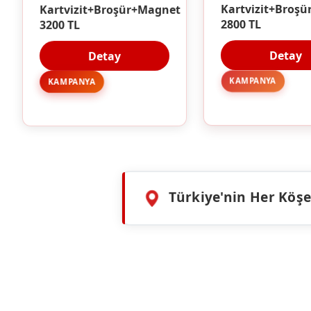
Kartvizit+Broşür+Magnet
Kartvizit+Broşü
3200 TL
2800 TL
Detay
Detay
KAMPANYA
KAMPANYA
Türkiye'nin Her Köşes
HIZMETLERIMIZ