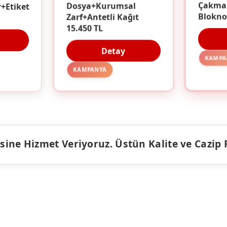
r+Etiket
Dosya+Kurumsal
Çakma
Zarf+Antetli Kağıt
Blokno
15.450 TL
Detay
KAMPA
KAMPANYA
ine Hizmet Veriyoruz. Üstün Kalite ve Cazip Fiy
ÜRÜNLER
KAMPANY