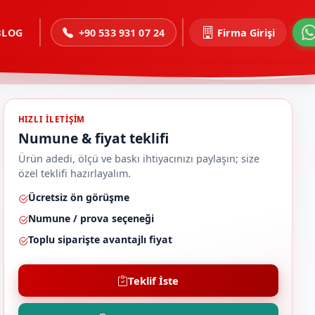
BLOG
+90 533 931 07 24
Firma Girişi
HIZLI ILETIŞIM
Numune & fiyat teklifi
Ürün adedi, ölçü ve baskı ihtiyacınızı paylaşın; size
özel teklifi hazırlayalım.
Ücretsiz ön görüşme
Numune / prova seçeneği
Toplu siparişte avantajlı fiyat
Teklif İste