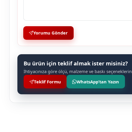
Yorumu Gönder
Bu ürün için teklif almak ister misiniz?
İhtiyacınıza göre ölçü, malzeme ve baskı seçeneklerini
Teklif Formu
WhatsApp’tan Yazın