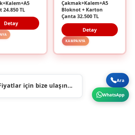
k+Kalem+A5
Çakmak+Kalem+A5
t 24.850 TL
Bloknot + Karton
Çanta 32.500 TL
Detay
Detay
NYA
KAMPANYA
Ara
atlar için bize ulaşın...
WhatsApp
ALAR
İLETIŞIM