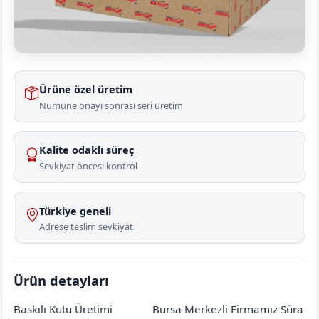
Ürüne özel üretim
Numune onayı sonrası seri üretim
Kalite odaklı süreç
Sevkiyat öncesi kontrol
Türkiye geneli
Adrese teslim sevkiyat
Ürün detayları
Baskılı Kutu Üretimi
Bursa Merkezli Firmamız Süra
Ankara
Çamlıdere
Elmalı
[mahalle_mahallesi]