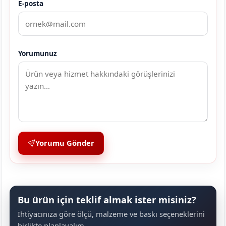
E-posta
Yorumunuz
Yorumu Gönder
Bu ürün için teklif almak ister misiniz?
İhtiyacınıza göre ölçü, malzeme ve baskı seçeneklerini
birlikte planlayalım.