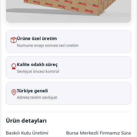
Ürüne özel üretim
Numune onayı sonrası seri üretim
Kalite odaklı süreç
Sevkiyat öncesi kontrol
Türkiye geneli
Adrese teslim sevkiyat
Ürün detayları
Baskılı Kutu Üretimi
Bursa Merkezli Firmamız Süra
Ankara
Beypazarı
Mençeler
[mahalle_mahallesi]