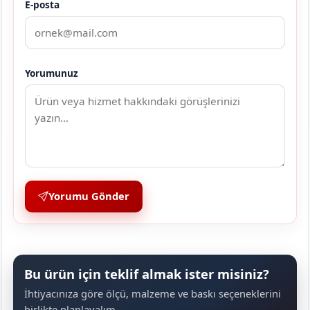
E-posta
Yorumunuz
Yorumu Gönder
Bu ürün için teklif almak ister misiniz?
İhtiyacınıza göre ölçü, malzeme ve baskı seçeneklerini
birlikte planlayalım.