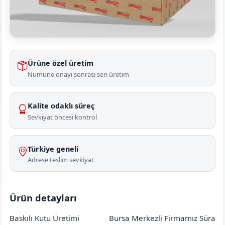
Ürüne özel üretim
Numune onayı sonrası seri üretim
Kalite odaklı süreç
Sevkiyat öncesi kontrol
Türkiye geneli
Adrese teslim sevkiyat
Ürün detayları
Baskılı Kutu Üretimi
Bursa Merkezli Firmamız Süra
Ankara
Beypazarı
Haydarlar
[mahalle_mahallesi]