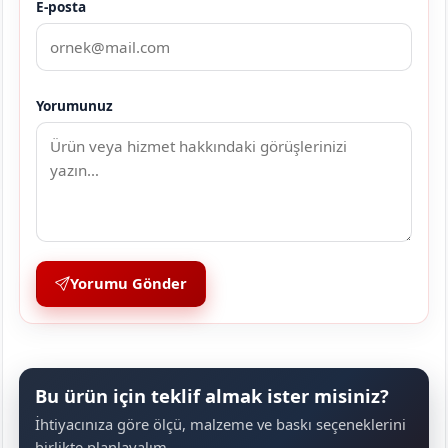
E-posta
Yorumunuz
Yorumu Gönder
Bu ürün için teklif almak ister misiniz?
İhtiyacınıza göre ölçü, malzeme ve baskı seçeneklerini
birlikte planlayalım.