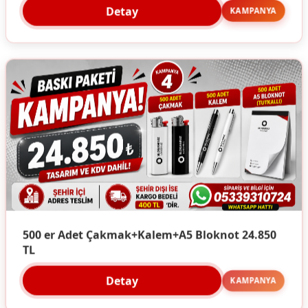
Detay
KAMPANYA
500 er Adet Çakmak+Kalem+A5 Bloknot 24.850
TL
Detay
KAMPANYA