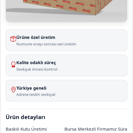
Ürüne özel üretim
Numune onayı sonrası seri üretim
Kalite odaklı süreç
Sevkiyat öncesi kontrol
Türkiye geneli
Adrese teslim sevkiyat
Ürün detayları
Baskılı Kutu Üretimi
Bursa Merkezli Firmamız Süra
Ankara
Beypazarı
Doğançalı
[mahalle_mahallesi]