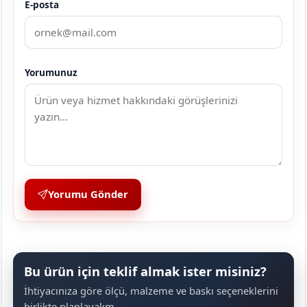
E-posta
Yorumunuz
Yorumu Gönder
Bu ürün için teklif almak ister misiniz?
İhtiyacınıza göre ölçü, malzeme ve baskı seçeneklerini
birlikte planlayalım.