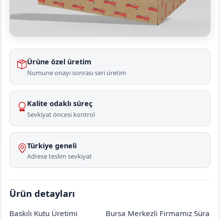
Ürüne özel üretim
Numune onayı sonrası seri üretim
Kalite odaklı süreç
Sevkiyat öncesi kontrol
Türkiye geneli
Adrese teslim sevkiyat
Ürün detayları
Baskılı Kutu Üretimi
Bursa Merkezli Firmamız Süra
Ankara
Akyurt
Kozayağı
[mahalle_mahallesi]