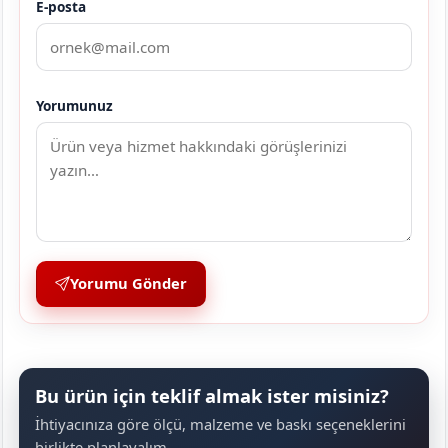
E-posta
Yorumunuz
Yorumu Gönder
Bu ürün için teklif almak ister misiniz?
İhtiyacınıza göre ölçü, malzeme ve baskı seçeneklerini
birlikte planlayalım.