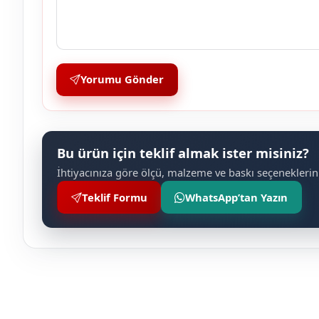
Yorumu Gönder
Bu ürün için teklif almak ister misiniz?
İhtiyacınıza göre ölçü, malzeme ve baskı seçeneklerini
Teklif Formu
WhatsApp’tan Yazın