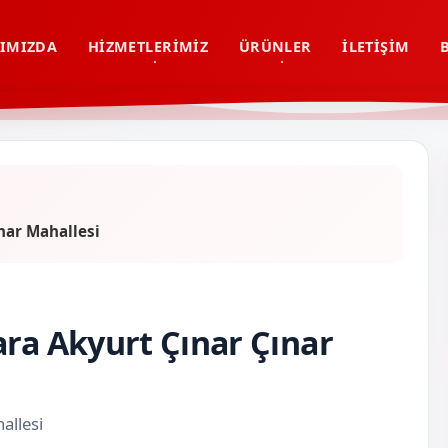
IMIZDA
HIZMETLERIMIZ
ÜRÜNLER
İLETIŞIM
nar Mahallesi
ara Akyurt Çınar Çınar
allesi