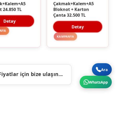
Çakmak+Kalem+A5
k+Kalem+A5
Bloknot + Karton
t 24.850 TL
Çanta 32.500 TL
Detay
Detay
NYA
KAMPANYA
Ara
atlar için bize ulaşın...
WhatsApp
ALAR
İLETIŞIM