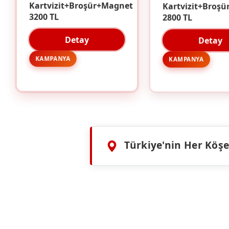
Kartvizit+Broşü
Kartvizit+Broşür+Magnet
2800 TL
3200 TL
Detay
Detay
KAMPANYA
KAMPANYA
Türkiye'nin Her Köşes
HIZMETLERIMIZ