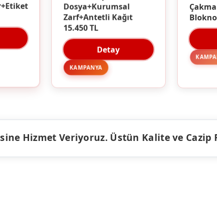
Çakma
Dosya+Kurumsal
r+Etiket
Blokno
Zarf+Antetli Kağıt
15.450 TL
Detay
KAMPA
KAMPANYA
ine Hizmet Veriyoruz. Üstün Kalite ve Cazip Fiy
ÜRÜNLER
KAMPANY