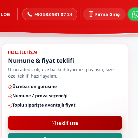
BLOG
+90 533 931 07 24
Firma Girişi
HIZLI ILETIŞIM
Numune & fiyat teklifi
Ürün adedi, ölçü ve baskı ihtiyacınızı paylaşın; size
özel teklifi hazırlayalım.
Ücretsiz ön görüşme
Numune / prova seçeneği
Toplu siparişte avantajlı fiyat
Teklif İste