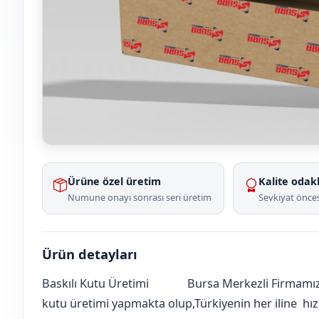
Ürüne özel üretim
Kalite odakl
Numune onayı sonrası seri üretim
Sevkiyat önces
Ürün detayları
Baskılı Kutu Üretimi
Bursa Merkezli Firmamız 
Ankara
Akyurt
Çınar
[mahalle_mahallesi]
kutu üretimi yapmakta olup,Türkiyenin her iline hızlı