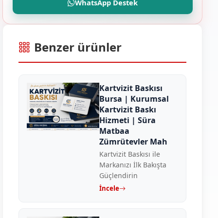
WhatsApp Destek
Benzer ürünler
Kartvizit Baskısı
Bursa | Kurumsal
Kartvizit Baskı
Hizmeti | Süra
Matbaa
Zümrütevler Mah
Kartvizit Baskısı ile
Markanızı İlk Bakışta
Güçlendirin
İncele