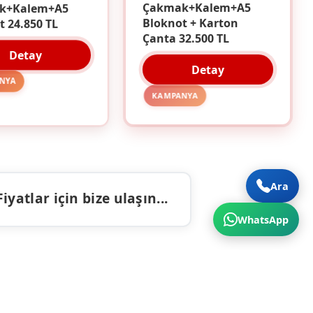
k+Kalem+A5
Çakmak+Kalem+A5
t 24.850 TL
Bloknot + Karton
Çanta 32.500 TL
Detay
Detay
NYA
KAMPANYA
Ara
atlar için bize ulaşın...
WhatsApp
ALAR
İLETIŞIM