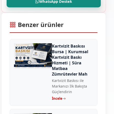
WhatsApp Destek
Benzer ürünler
Kartvizit Baskısı
Bursa | Kurumsal
Kartvizit Baskı
Hizmeti | Süra
Matbaa
Zümrütevler Mah
Kartvizit Baskısı ile
Markanızı İlk Bakışta
Güçlendirin
İncele