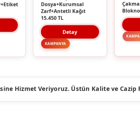
Dosya+Kurumsal
r+Etiket
Çakma
Zarf+Antetli Kağıt
Blokno
15.450 TL
Detay
KAMPA
KAMPANYA
ine Hizmet Veriyoruz. Üstün Kalite ve Cazip Fiy
ÜRÜNLER
KAMPANY