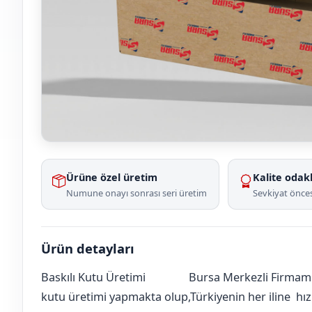
Ürüne özel üretim
Kalite odakl
Numune onayı sonrası seri üretim
Sevkiyat önces
Ürün detayları
Baskılı Kutu Üretimi
Bursa Merkezli Firmamız
Amasya
Taşova
Yenidere Köyü
[mahalle_mahallesi]
kutu üretimi yapmakta olup,Türkiyenin her iline hızlı