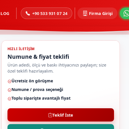
BLOG
+90 533 931 07 24
Firma Girişi
HIZLI ILETIŞIM
Numune & fiyat teklifi
Ürün adedi, ölçü ve baskı ihtiyacınızı paylaşın; size
özel teklifi hazırlayalım.
Ücretsiz ön görüşme
Numune / prova seçeneği
Toplu siparişte avantajlı fiyat
Teklif İste