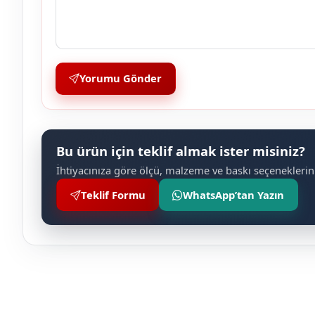
Yorumu Gönder
Bu ürün için teklif almak ister misiniz?
İhtiyacınıza göre ölçü, malzeme ve baskı seçeneklerini
Teklif Formu
WhatsApp’tan Yazın