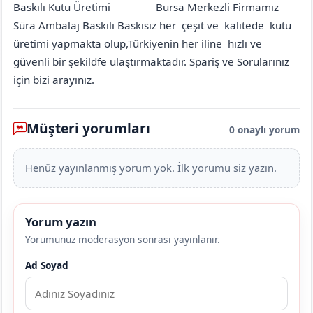
Baskılı Kutu Üretimi
Bursa Merkezli Firmamız
Amasya
Taşova
Yatak (Alçakbel Köyü)
[mahalle_mahallesi]
Süra Ambalaj Baskılı Baskısız her çeşit ve kalitede kutu
üretimi yapmakta olup,Türkiyenin her iline hızlı ve
güvenli bir şekildfe ulaştırmaktadır. Spariş ve Sorularınız
için bizi arayınız.
Müşteri yorumları
0 onaylı yorum
Henüz yayınlanmış yorum yok. İlk yorumu siz yazın.
Yorum yazın
Yorumunuz moderasyon sonrası yayınlanır.
Ad Soyad