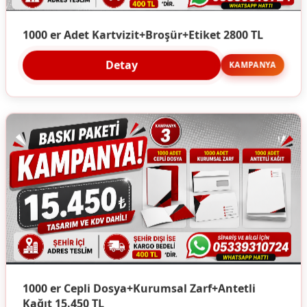
1000 er Adet Kartvizit+Broşür+Etiket 2800 TL
Detay
KAMPANYA
1000 er Cepli Dosya+Kurumsal Zarf+Antetli
Kağıt 15.450 TL