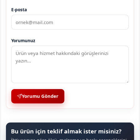
E-posta
Yorumunuz
Yorumu Gönder
Bu ürün için teklif almak ister misiniz?
İhtiyacınıza göre ölçü, malzeme ve baskı seçeneklerini