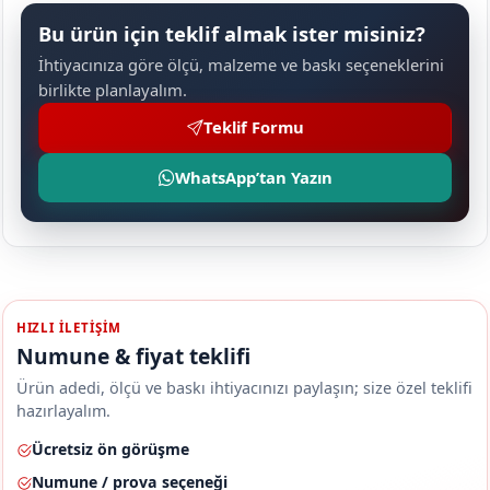
Bu ürün için teklif almak ister misiniz?
İhtiyacınıza göre ölçü, malzeme ve baskı seçeneklerini
birlikte planlayalım.
Teklif Formu
WhatsApp’tan Yazın
HIZLI ILETIŞIM
Numune & fiyat teklifi
Ürün adedi, ölçü ve baskı ihtiyacınızı paylaşın; size özel teklifi
hazırlayalım.
Ücretsiz ön görüşme
Numune / prova seçeneği