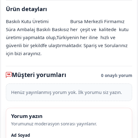
Ürün detayları
Baskılı Kutu Üretimi
Bursa Merkezli Firmamız
Amasya
Taşova
Meymaşlar (Kavaloluğu Köyü)
[mahalle_mahallesi]
Süra Ambalaj Baskılı Baskısız her çeşit ve kalitede kutu
üretimi yapmakta olup,Türkiyenin her iline hızlı ve
güvenli bir şekildfe ulaştırmaktadır. Spariş ve Sorularınız
için bizi arayınız.
Müşteri yorumları
0 onaylı yorum
Henüz yayınlanmış yorum yok. İlk yorumu siz yazın.
Yorum yazın
Yorumunuz moderasyon sonrası yayınlanır.
Ad Soyad