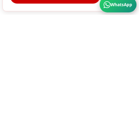
WhatsApp
Türkiye'nin Her Köşesine Hizmet Veriyoruz. Üstün
Kalite ve Cazip Fiyatlar için bize ulaşın...
SÜRA MATBAA AMBALAJ SAN. A.Ş
HIZMETLERIMIZ
ÜRÜNLER
Karton Kutu
Ambalaj