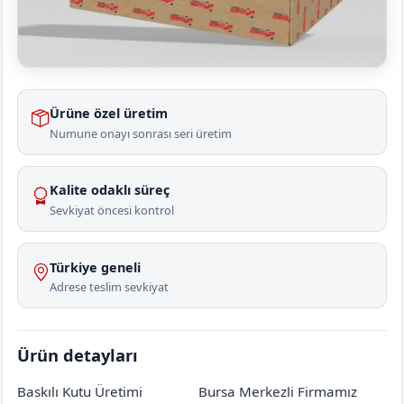
Ürüne özel üretim
Numune onayı sonrası seri üretim
Kalite odaklı süreç
Sevkiyat öncesi kontrol
Türkiye geneli
Adrese teslim sevkiyat
Ürün detayları
Baskılı Kutu Üretimi
Bursa Merkezli Firmamız
Amasya
Taşova
Karabük Köyü
[mahalle_mahallesi]