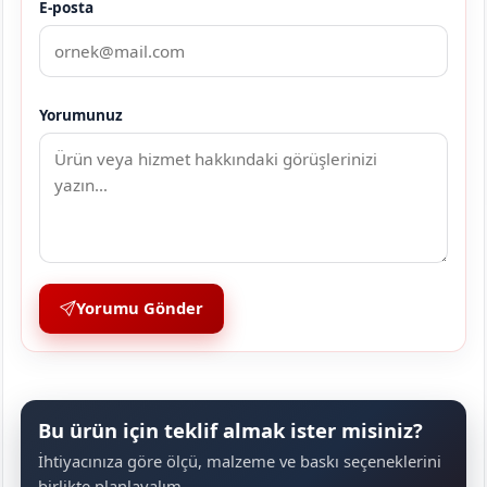
E-posta
Yorumunuz
Yorumu Gönder
Bu ürün için teklif almak ister misiniz?
İhtiyacınıza göre ölçü, malzeme ve baskı seçeneklerini
birlikte planlayalım.