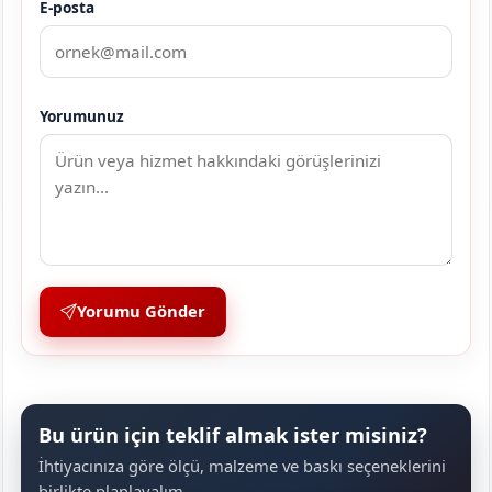
E-posta
Yorumunuz
Yorumu Gönder
Bu ürün için teklif almak ister misiniz?
İhtiyacınıza göre ölçü, malzeme ve baskı seçeneklerini
birlikte planlayalım.