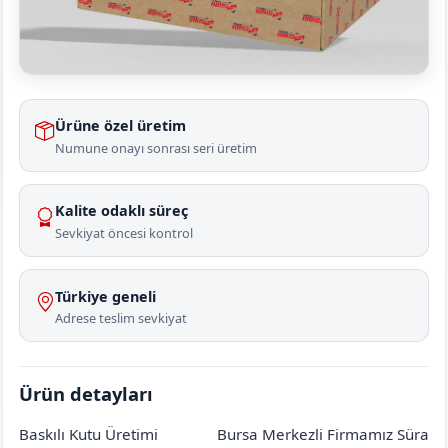
Ürüne özel üretim
Numune onayı sonrası seri üretim
Kalite odaklı süreç
Sevkiyat öncesi kontrol
Türkiye geneli
Adrese teslim sevkiyat
Ürün detayları
Baskılı Kutu Üretimi
Bursa Merkezli Firmamız Süra
Amasya
Taşova
Çılkıdır Köyü
[mahalle_mahallesi]