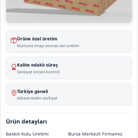
Ürüne özel üretim
Numune onayı sonrası seri üretim
Kalite odaklı süreç
Sevkiyat öncesi kontrol
Türkiye geneli
Adrese teslim sevkiyat
Ürün detayları
Baskılı Kutu Üretimi
Bursa Merkezli Firmamız
Amasya
Suluova
Oğulbağı Köyü
[mahalle_mahallesi]