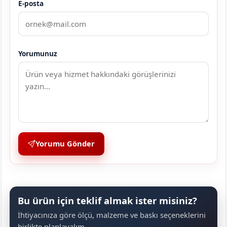
E-posta
Yorumunuz
Yorumu Gönder
Bu ürün için teklif almak ister misiniz?
İhtiyacınıza göre ölçü, malzeme ve baskı seçeneklerini
birlikte planlayalım.