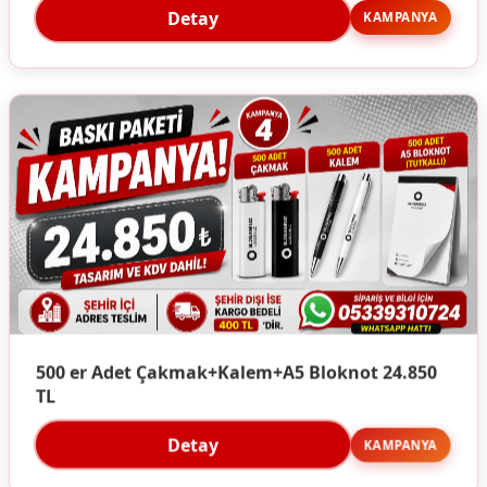
Detay
KAMPANYA
500 er Adet Çakmak+Kalem+A5 Bloknot 24.850
TL
Detay
KAMPANYA