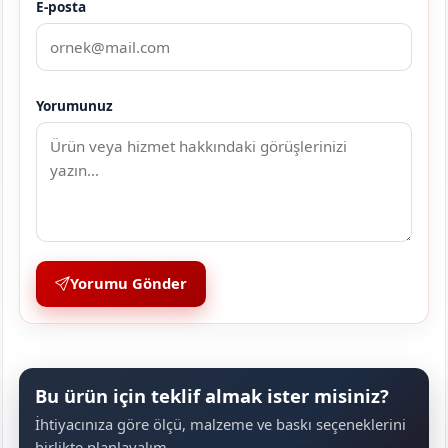
E-posta
Yorumunuz
Yorumu Gönder
Bu ürün için teklif almak ister misiniz?
İhtiyacınıza göre ölçü, malzeme ve baskı seçeneklerini
birlikte planlayalım.