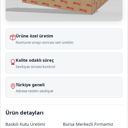
Ürüne özel üretim
Numune onayı sonrası seri üretim
Kalite odaklı süreç
Sevkiyat öncesi kontrol
Türkiye geneli
Adrese teslim sevkiyat
Ürün detayları
Baskılı Kutu Üretimi
Bursa Merkezli Firmamız
Amasya
Merzifon
Osmanoğlu Köyü
[mahalle_mahallesi]