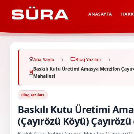
ANASAYFA
HAKK
Ana Sayfa
Blog Yazıları
Baskılı Kutu Üretimi Amasya Merzifon Çayırö
Mahallesi
Blog Yazıları
Baskılı Kutu Üretimi Ama
(Çayırözü Köyü) Çayırözü
Baskılı Kutu Üretimi Amasya Merzifon Çayırözü (Ç