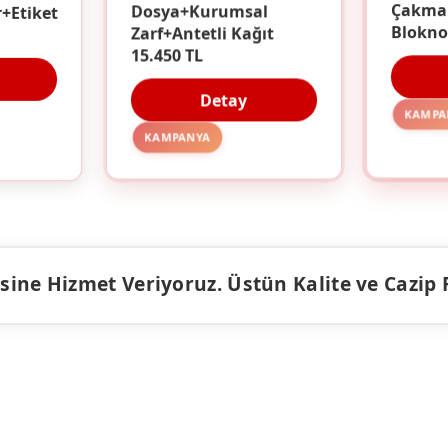
r+Etiket
Dosya+Kurumsal
Çakma
Zarf+Antetli Kağıt
Blokno
15.450 TL
Detay
KAMPA
KAMPANYA
ine Hizmet Veriyoruz. Üstün Kalite ve Cazip Fiy
ÜRÜNLER
KAMPANY