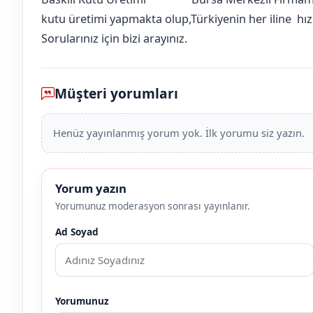
Amasya
Merzifon
Çayırözü (Çayırözü Köyü)
[mahalle_mahallesi]
kutu üretimi yapmakta olup,Türkiyenin her iline hızlı
Sorularınız için bizi arayınız.
Müşteri yorumları
Henüz yayınlanmış yorum yok. İlk yorumu siz yazın.
Yorum yazın
Yorumunuz moderasyon sonrası yayınlanır.
Ad Soyad
Yorumunuz