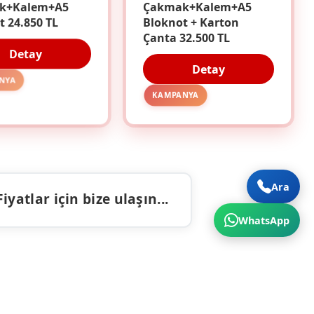
k+Kalem+A5
Çakmak+Kalem+A5
t 24.850 TL
Bloknot + Karton
Çanta 32.500 TL
Detay
Detay
NYA
KAMPANYA
Ara
atlar için bize ulaşın...
WhatsApp
ALAR
İLETIŞIM