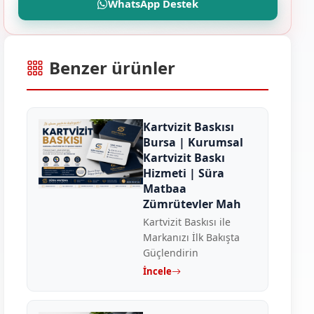
WhatsApp Destek
Benzer ürünler
Kartvizit Baskısı
Bursa | Kurumsal
Kartvizit Baskı
Hizmeti | Süra
Matbaa
Zümrütevler Mah
Kartvizit Baskısı ile
Markanızı İlk Bakışta
Güçlendirin
İncele