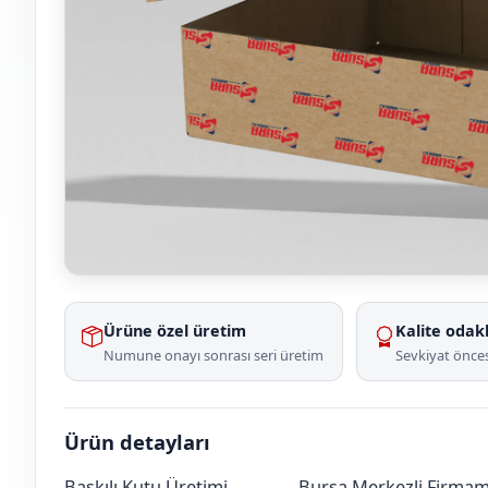
Ürüne özel üretim
Kalite odakl
Numune onayı sonrası seri üretim
Sevkiyat önces
Ürün detayları
Baskılı Kutu Üretimi
Bursa Merkezli Firmamız