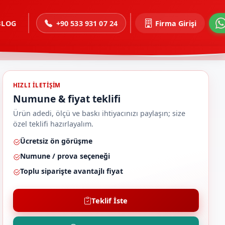
BLOG
+90 533 931 07 24
Firma Girişi
HIZLI ILETIŞIM
Numune & fiyat teklifi
Ürün adedi, ölçü ve baskı ihtiyacınızı paylaşın; size
özel teklifi hazırlayalım.
Ücretsiz ön görüşme
Numune / prova seçeneği
Toplu siparişte avantajlı fiyat
Teklif İste