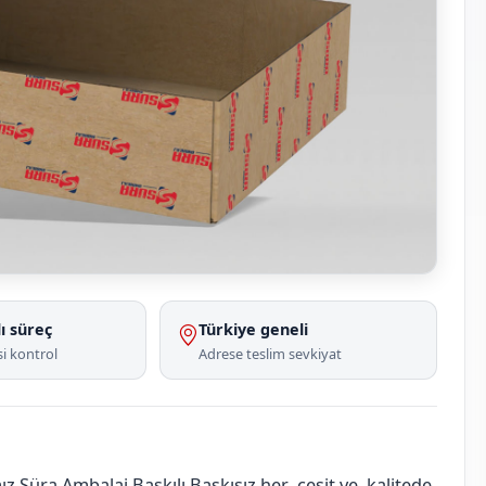
ı süreç
Türkiye geneli
i kontrol
Adrese teslim sevkiyat
 Süra Ambalaj Baskılı Baskısız her çeşit ve kalitede