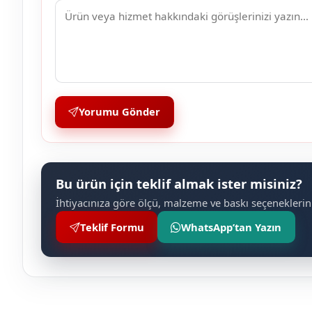
Yorumu Gönder
Bu ürün için teklif almak ister misiniz?
İhtiyacınıza göre ölçü, malzeme ve baskı seçeneklerini
Teklif Formu
WhatsApp’tan Yazın