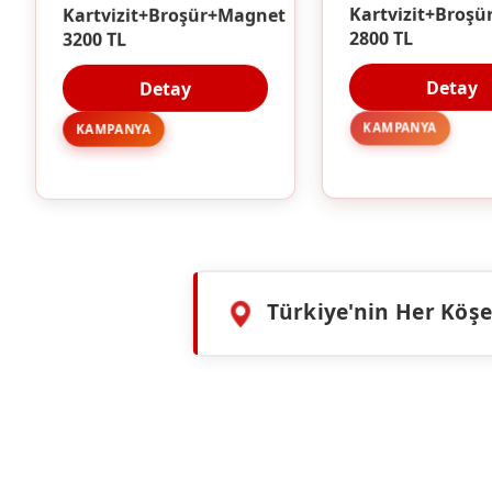
Kartvizit+Broşür+Magnet
Kartvizit+Broşü
3200 TL
2800 TL
Detay
Detay
KAMPANYA
KAMPANYA
Türkiye'nin Her Köşes
HIZMETLERIMIZ