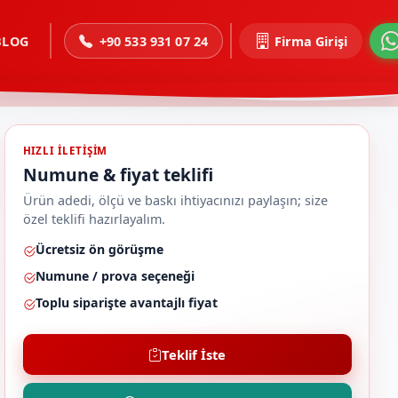
BLOG
+90 533 931 07 24
Firma Girişi
HIZLI ILETIŞIM
Numune & fiyat teklifi
Ürün adedi, ölçü ve baskı ihtiyacınızı paylaşın; size
özel teklifi hazırlayalım.
Ücretsiz ön görüşme
Numune / prova seçeneği
Toplu siparişte avantajlı fiyat
Teklif İste