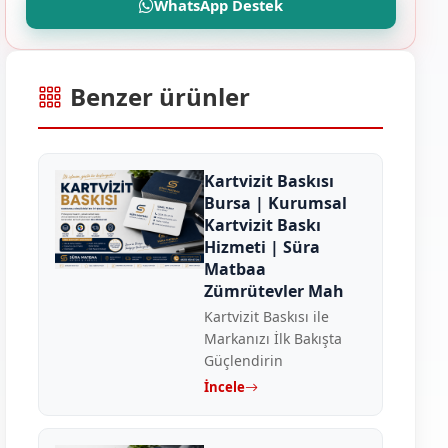
WhatsApp Destek
Benzer ürünler
Kartvizit Baskısı
Bursa | Kurumsal
Kartvizit Baskı
Hizmeti | Süra
Matbaa
Zümrütevler Mah
Kartvizit Baskısı ile
Markanızı İlk Bakışta
Güçlendirin
İncele