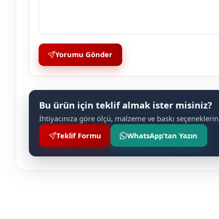
Yorumu Gönder
Bu ürün için teklif almak ister misiniz?
İhtiyacınıza göre ölçü, malzeme ve baskı seçeneklerini
Teklif Formu
WhatsApp’tan Yazın