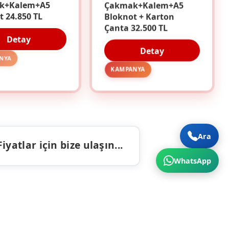
k+Kalem+A5
Çakmak+Kalem+A5
t 24.850 TL
Bloknot + Karton
Çanta 32.500 TL
Detay
Detay
NYA
KAMPANYA
Ara
atlar için bize ulaşın...
WhatsApp
ALAR
İLETIŞIM