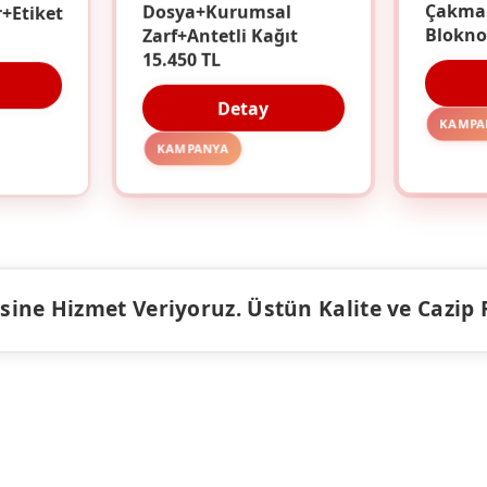
r+Etiket
Dosya+Kurumsal
Çakma
Zarf+Antetli Kağıt
Blokno
15.450 TL
Detay
KAMPA
KAMPANYA
ine Hizmet Veriyoruz. Üstün Kalite ve Cazip Fiy
ÜRÜNLER
KAMPANY