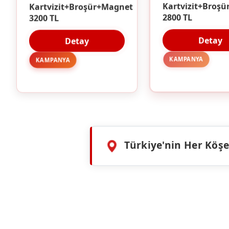
Kartvizit+Broşü
Kartvizit+Broşür+Magnet
2800 TL
3200 TL
Detay
Detay
KAMPANYA
KAMPANYA
Türkiye'nin Her Köşes
HIZMETLERIMIZ