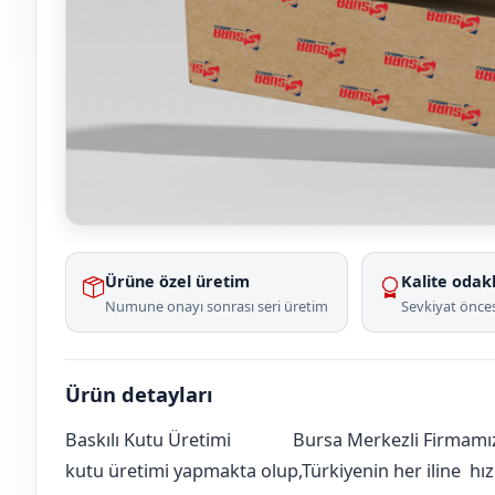
Ürüne özel üretim
Kalite odakl
Numune onayı sonrası seri üretim
Sevkiyat önces
Ürün detayları
Baskılı Kutu Üretimi
Bursa Merkezli Firmamız 
Amasya
Merzifon
Camicedit
[mahalle_mahallesi]
kutu üretimi yapmakta olup,Türkiyenin her iline hızlı