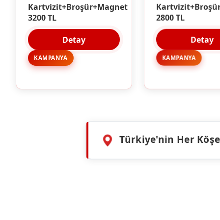
Kartvizit+Broşü
Kartvizit+Broşür+Magnet
2800 TL
3200 TL
Detay
Detay
KAMPANYA
KAMPANYA
Türkiye'nin Her Köşes
HIZMETLERIMIZ