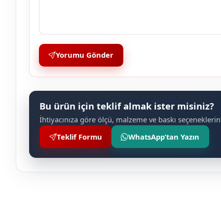
Yorumu Gönder
Bu ürün için teklif almak ister misiniz?
İhtiyacınıza göre ölçü, malzeme ve baskı seçeneklerini
Teklif Formu
WhatsApp’tan Yazın