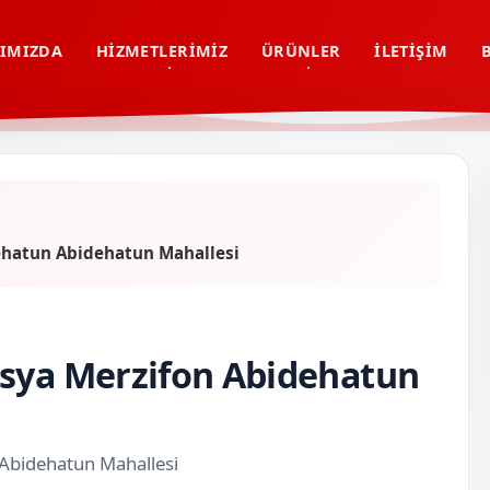
IMIZDA
HIZMETLERIMIZ
ÜRÜNLER
İLETIŞIM
ehatun Abidehatun Mahallesi
asya Merzifon Abidehatun
 Abidehatun Mahallesi