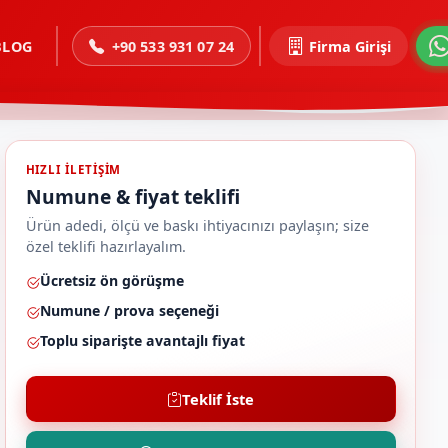
BLOG
+90 533 931 07 24
Firma Girişi
HIZLI ILETIŞIM
Numune & fiyat teklifi
Ürün adedi, ölçü ve baskı ihtiyacınızı paylaşın; size
özel teklifi hazırlayalım.
Ücretsiz ön görüşme
Numune / prova seçeneği
Toplu siparişte avantajlı fiyat
Teklif İste