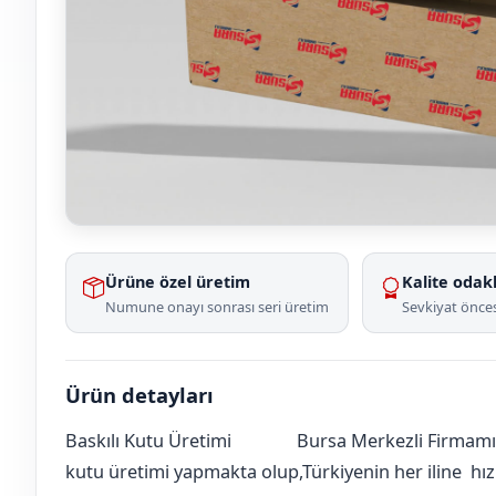
Ürüne özel üretim
Kalite odakl
Numune onayı sonrası seri üretim
Sevkiyat önces
Ürün detayları
Baskılı Kutu Üretimi
Bursa Merkezli Firmamız
Amasya
Merzifon
Abidehatun
[mahalle_mahallesi]
kutu üretimi yapmakta olup,Türkiyenin her iline hızlı