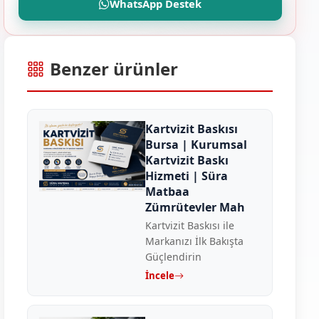
WhatsApp Destek
Benzer ürünler
Kartvizit Baskısı
Bursa | Kurumsal
Kartvizit Baskı
Hizmeti | Süra
Matbaa
Zümrütevler Mah
Kartvizit Baskısı ile
Markanızı İlk Bakışta
Güçlendirin
İncele