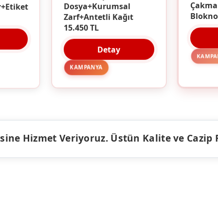
r+Etiket
Dosya+Kurumsal
Çakma
Zarf+Antetli Kağıt
Blokno
15.450 TL
Detay
KAMPA
KAMPANYA
ine Hizmet Veriyoruz. Üstün Kalite ve Cazip Fiy
ÜRÜNLER
KAMPANY