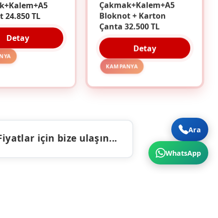
k+Kalem+A5
Çakmak+Kalem+A5
t 24.850 TL
Bloknot + Karton
Çanta 32.500 TL
Detay
Detay
NYA
KAMPANYA
Ara
atlar için bize ulaşın...
WhatsApp
ALAR
İLETIŞIM