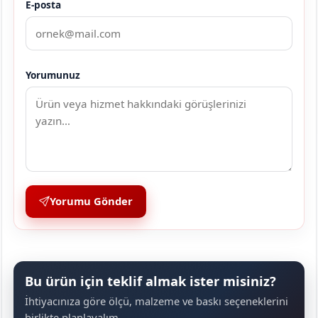
E-posta
Yorumunuz
Yorumu Gönder
Bu ürün için teklif almak ister misiniz?
İhtiyacınıza göre ölçü, malzeme ve baskı seçeneklerini
birlikte planlayalım.