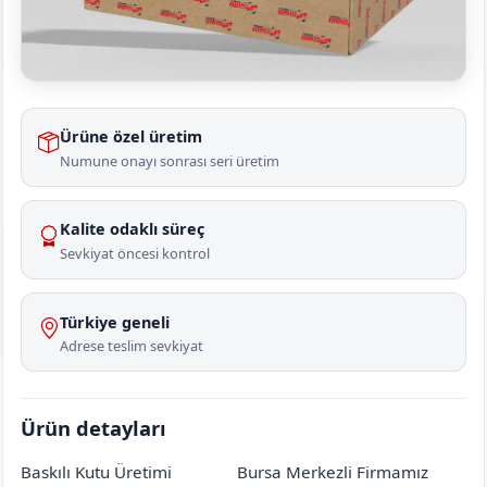
Ürüne özel üretim
Numune onayı sonrası seri üretim
Kalite odaklı süreç
Sevkiyat öncesi kontrol
Türkiye geneli
Adrese teslim sevkiyat
Ürün detayları
Baskılı Kutu Üretimi
Bursa Merkezli Firmamız
Amasya
Merkez
Yıkılgan Köyü
[mahalle_mahallesi]