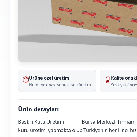
Ürüne özel üretim
Kalite odakl
Numune onayı sonrası seri üretim
Sevkiyat önces
Ürün detayları
Baskılı Kutu Üretimi
Bursa Merkezli Firmamız
Amasya
Merkez
Tuzsuz Köyü
[mahalle_mahallesi]
kutu üretimi yapmakta olup,Türkiyenin her iline hızlı