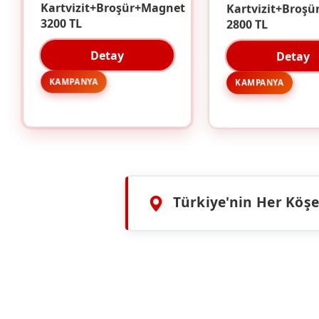
Kartvizit+Broşü
Kartvizit+Broşür+Magnet
2800 TL
3200 TL
Detay
Detay
KAMPANYA
KAMPANYA
Türkiye'nin Her Köşes
HIZMETLERIMIZ