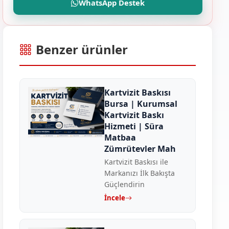
WhatsApp Destek
Benzer ürünler
Kartvizit Baskısı
Bursa | Kurumsal
Kartvizit Baskı
Hizmeti | Süra
Matbaa
Zümrütevler Mah
Kartvizit Baskısı ile
Markanızı İlk Bakışta
Güçlendirin
İncele