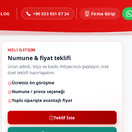
BLOG
+90 533 931 07 24
Firma Girişi
HIZLI ILETIŞIM
Numune & fiyat teklifi
Ürün adedi, ölçü ve baskı ihtiyacınızı paylaşın; size
özel teklifi hazırlayalım.
Ücretsiz ön görüşme
Numune / prova seçeneği
Toplu siparişte avantajlı fiyat
Teklif İste