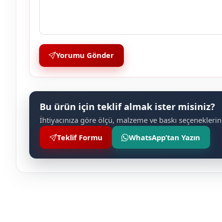
Yorumu Gönder
Bu ürün için teklif almak ister misiniz?
İhtiyacınıza göre ölçü, malzeme ve baskı seçeneklerini
Teklif Formu
WhatsApp’tan Yazın