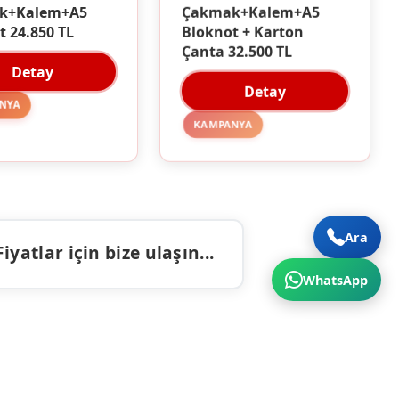
Çakmak+Kalem+A5
k+Kalem+A5
Bloknot + Karton
t 24.850 TL
Çanta 32.500 TL
Detay
Detay
NYA
KAMPANYA
Ara
atlar için bize ulaşın...
WhatsApp
ALAR
İLETIŞIM