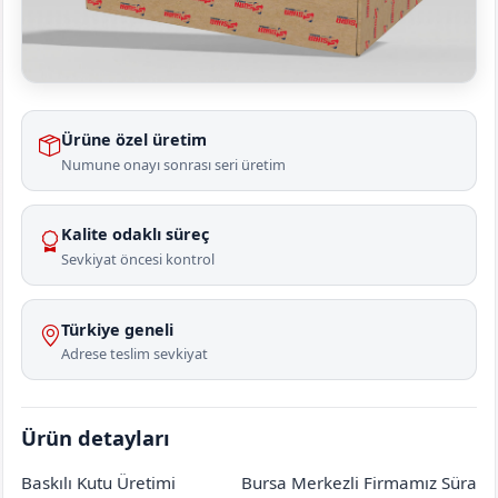
Ürüne özel üretim
Numune onayı sonrası seri üretim
Kalite odaklı süreç
Sevkiyat öncesi kontrol
Türkiye geneli
Adrese teslim sevkiyat
Ürün detayları
Baskılı Kutu Üretimi
Bursa Merkezli Firmamız Süra
Amasya
Merkez
Özfındıklı Köyü
[mahalle_mahallesi]