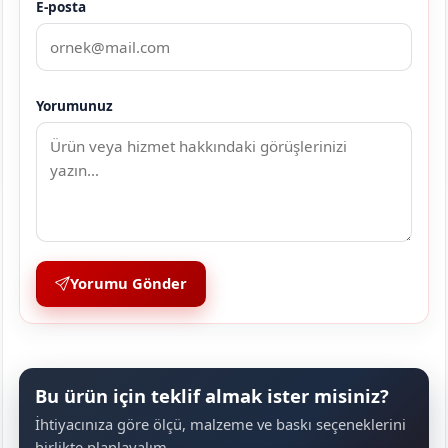
E-posta
Yorumunuz
Yorumu Gönder
Bu ürün için teklif almak ister misiniz?
İhtiyacınıza göre ölçü, malzeme ve baskı seçeneklerini
birlikte planlayalım.