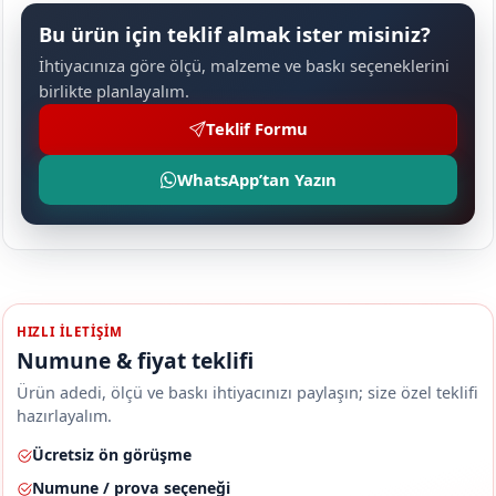
Bu ürün için teklif almak ister misiniz?
İhtiyacınıza göre ölçü, malzeme ve baskı seçeneklerini
birlikte planlayalım.
Teklif Formu
WhatsApp’tan Yazın
HIZLI ILETIŞIM
Numune & fiyat teklifi
Ürün adedi, ölçü ve baskı ihtiyacınızı paylaşın; size özel teklifi
hazırlayalım.
Ücretsiz ön görüşme
Numune / prova seçeneği