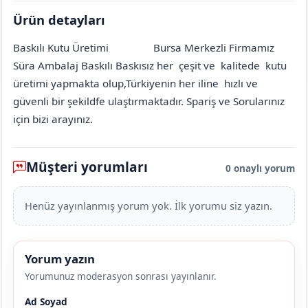
Ürün detayları
Baskılı Kutu Üretimi
Bursa Merkezli Firmamız
Amasya
Merkez
Köprübaşı (Meşeliçiftliği Köyü)
[mahalle_mahallesi]
Süra Ambalaj Baskılı Baskısız her çeşit ve kalitede kutu
üretimi yapmakta olup,Türkiyenin her iline hızlı ve
güvenli bir şekildfe ulaştırmaktadır. Spariş ve Sorularınız
için bizi arayınız.
Müşteri yorumları
0 onaylı yorum
Henüz yayınlanmış yorum yok. İlk yorumu siz yazın.
Yorum yazın
Yorumunuz moderasyon sonrası yayınlanır.
Ad Soyad