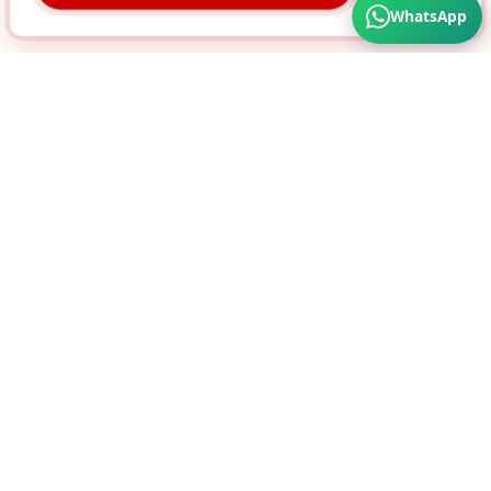
WhatsApp
Türkiye'nin Her Köşesine Hizmet Veriyoruz. Üstün
Kalite ve Cazip Fiyatlar için bize ulaşın...
SÜRA MATBAA AMBALAJ SAN. A.Ş
HIZMETLERIMIZ
ÜRÜNLER
Karton Kutu
Ambalaj