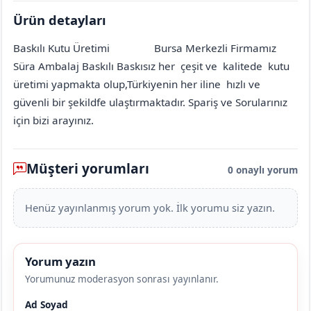
Ürün detayları
Baskılı Kutu Üretimi
Bursa Merkezli Firmamız
Amasya
Merkez
Koçalan (Kızılkışlacık Köyü)
[mahalle_mahallesi]
Süra Ambalaj Baskılı Baskısız her çeşit ve kalitede kutu
üretimi yapmakta olup,Türkiyenin her iline hızlı ve
güvenli bir şekildfe ulaştırmaktadır. Spariş ve Sorularınız
için bizi arayınız.
Müşteri yorumları
0 onaylı yorum
Henüz yayınlanmış yorum yok. İlk yorumu siz yazın.
Yorum yazın
Yorumunuz moderasyon sonrası yayınlanır.
Ad Soyad