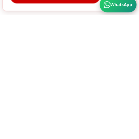
WhatsApp
Türkiye'nin Her Köşesine Hizmet Veriyoruz. Üstün
Kalite ve Cazip Fiyatlar için bize ulaşın...
SÜRA MATBAA AMBALAJ SAN. A.Ş
HIZMETLERIMIZ
ÜRÜNLER
Karton Kutu
Ambalaj