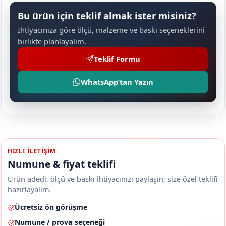
Bu ürün için teklif almak ister misiniz?
İhtiyacınıza göre ölçü, malzeme ve baskı seçeneklerini
birlikte planlayalım.
Teklif Formu
WhatsApp’tan Yazın
HIZLI ILETIŞIM
Numune & fiyat teklifi
Ürün adedi, ölçü ve baskı ihtiyacınızı paylaşın; size özel teklifi
hazırlayalım.
Ücretsiz ön görüşme
Numune / prova seçeneği