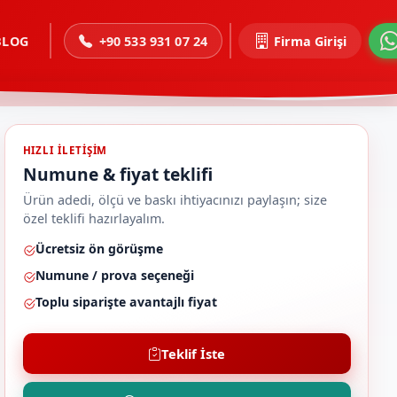
BLOG
+90 533 931 07 24
Firma Girişi
HIZLI ILETIŞIM
Numune & fiyat teklifi
Ürün adedi, ölçü ve baskı ihtiyacınızı paylaşın; size
özel teklifi hazırlayalım.
Ücretsiz ön görüşme
Numune / prova seçeneği
Toplu siparişte avantajlı fiyat
Teklif İste