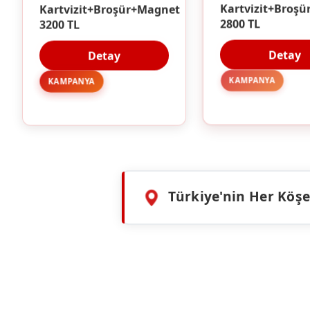
Kartvizit+Broşür+Magnet
Kartvizit+Broşü
3200 TL
2800 TL
Detay
Detay
KAMPANYA
KAMPANYA
Türkiye'nin Her Köşes
HIZMETLERIMIZ