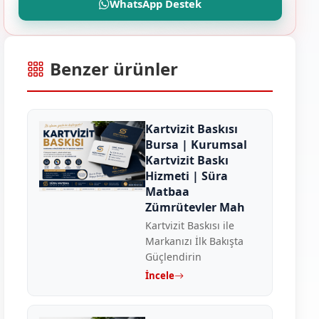
WhatsApp Destek
Benzer ürünler
Kartvizit Baskısı
Bursa | Kurumsal
Kartvizit Baskı
Hizmeti | Süra
Matbaa
Zümrütevler Mah
Kartvizit Baskısı ile
Markanızı İlk Bakışta
Güçlendirin
İncele