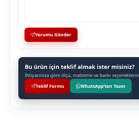
Yorumu Gönder
Bu ürün için teklif almak ister misiniz?
İhtiyacınıza göre ölçü, malzeme ve baskı seçeneklerini
Teklif Formu
WhatsApp’tan Yazın