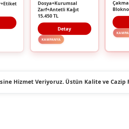
r+Etiket
Dosya+Kurumsal
Çakma
Zarf+Antetli Kağıt
Blokno
15.450 TL
Detay
KAMPA
KAMPANYA
ine Hizmet Veriyoruz. Üstün Kalite ve Cazip Fiy
ÜRÜNLER
KAMPANY