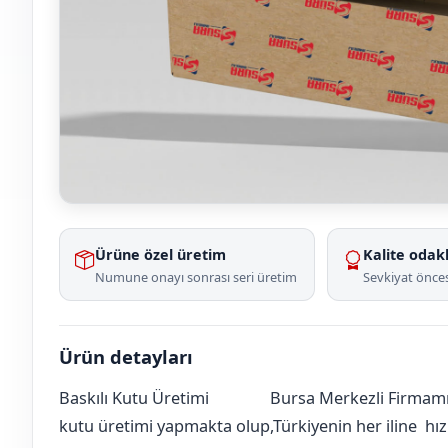
Ürüne özel üretim
Kalite odakl
Numune onayı sonrası seri üretim
Sevkiyat önces
Ürün detayları
Baskılı Kutu Üretimi
Bursa Merkezli Firmamız
Amasya
Merkez
Kaleköy Köyü
[mahalle_mahallesi]
kutu üretimi yapmakta olup,Türkiyenin her iline hızlı