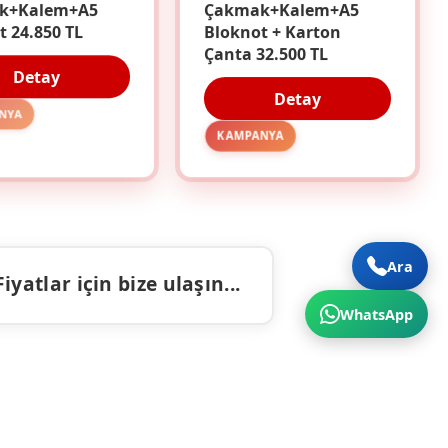
k+Kalem+A5
Çakmak+Kalem+A5
t 24.850 TL
Bloknot + Karton
Çanta 32.500 TL
Detay
Detay
NYA
KAMPANYA
Ara
atlar için bize ulaşın...
WhatsApp
ALAR
İLETIŞIM