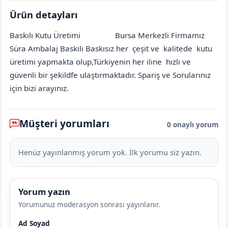
Ürün detayları
Baskılı Kutu Üretimi
Bursa Merkezli Firmamız
Amasya
Merkez
Kabaardıç (Yağcıabdal Köyü)
[mahalle_mahallesi]
Süra Ambalaj Baskılı Baskısız her çeşit ve kalitede kutu
üretimi yapmakta olup,Türkiyenin her iline hızlı ve
güvenli bir şekildfe ulaştırmaktadır. Spariş ve Sorularınız
için bizi arayınız.
Müşteri yorumları
0 onaylı yorum
Henüz yayınlanmış yorum yok. İlk yorumu siz yazın.
Yorum yazın
Yorumunuz moderasyon sonrası yayınlanır.
Ad Soyad