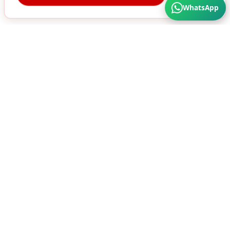
WhatsApp
Türkiye'nin Her Köşesine Hizmet Veriyoruz. Üstün
Kalite ve Cazip Fiyatlar için bize ulaşın...
SÜRA MATBAA AMBALAJ SAN. A.Ş
HIZMETLERIMIZ
ÜRÜNLER
Karton Kutu
Ambalaj