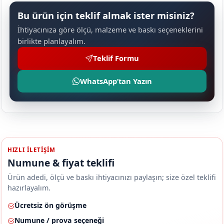
Bu ürün için teklif almak ister misiniz?
İhtiyacınıza göre ölçü, malzeme ve baskı seçeneklerini
birlikte planlayalım.
Teklif Formu
WhatsApp’tan Yazın
HIZLI ILETIŞIM
Numune & fiyat teklifi
Ürün adedi, ölçü ve baskı ihtiyacınızı paylaşın; size özel teklifi
hazırlayalım.
Ücretsiz ön görüşme
Numune / prova seçeneği