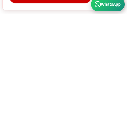
WhatsApp
Türkiye'nin Her Köşesine Hizmet Veriyoruz. Üstün
Kalite ve Cazip Fiyatlar için bize ulaşın...
SÜRA MATBAA AMBALAJ SAN. A.Ş
HIZMETLERIMIZ
ÜRÜNLER
Karton Kutu
Ambalaj