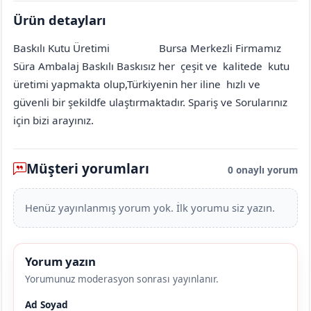
Ürün detayları
Baskılı Kutu Üretimi
Bursa Merkezli Firmamız
Amasya
Merkez
Gökhöyük (Doğantepe Köyü)
[mahalle_mahallesi]
Süra Ambalaj Baskılı Baskısız her çeşit ve kalitede kutu
üretimi yapmakta olup,Türkiyenin her iline hızlı ve
güvenli bir şekildfe ulaştırmaktadır. Spariş ve Sorularınız
için bizi arayınız.
Müşteri yorumları
0 onaylı yorum
Henüz yayınlanmış yorum yok. İlk yorumu siz yazın.
Yorum yazın
Yorumunuz moderasyon sonrası yayınlanır.
Ad Soyad