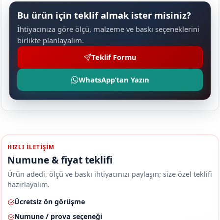
Bu ürün için teklif almak ister misiniz?
İhtiyacınıza göre ölçü, malzeme ve baskı seçeneklerini
birlikte planlayalım.
Teklif Formu
WhatsApp’tan Yazın
HIZLI ILETIŞIM
Numune & fiyat teklifi
Ürün adedi, ölçü ve baskı ihtiyacınızı paylaşın; size özel teklifi
hazırlayalım.
Ücretsiz ön görüşme
Numune / prova seçeneği