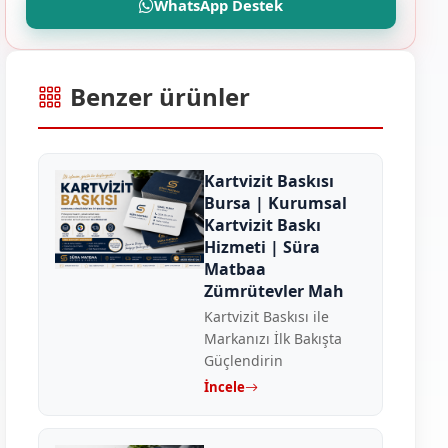
WhatsApp Destek
Benzer ürünler
Kartvizit Baskısı
Bursa | Kurumsal
Kartvizit Baskı
Hizmeti | Süra
Matbaa
Zümrütevler Mah
Kartvizit Baskısı ile
Markanızı İlk Bakışta
Güçlendirin
İncele