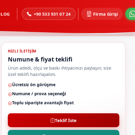
BLOG
+90 533 931 07 24
Firma Girişi
HIZLI ILETIŞIM
Numune & fiyat teklifi
Ürün adedi, ölçü ve baskı ihtiyacınızı paylaşın; size
özel teklifi hazırlayalım.
Ücretsiz ön görüşme
Numune / prova seçeneği
Toplu siparişte avantajlı fiyat
Teklif İste