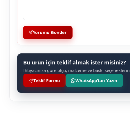
Yorumu Gönder
Bu ürün için teklif almak ister misiniz?
İhtiyacınıza göre ölçü, malzeme ve baskı seçeneklerini
Teklif Formu
WhatsApp’tan Yazın