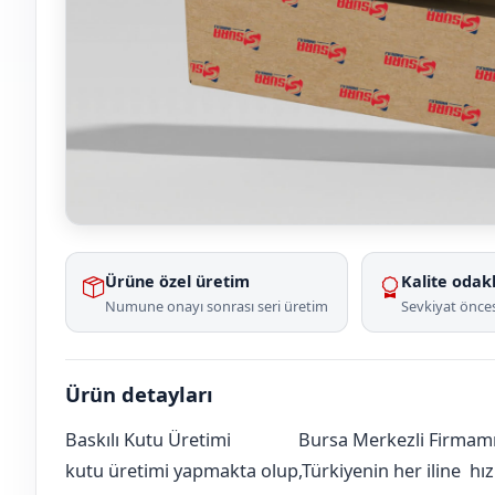
Ürüne özel üretim
Kalite odakl
Numune onayı sonrası seri üretim
Sevkiyat önces
Ürün detayları
Baskılı Kutu Üretimi
Bursa Merkezli Firmamız
Amasya
Hamamözü
Hıdırlar Köyü
[mahalle_mahallesi]
kutu üretimi yapmakta olup,Türkiyenin her iline hızlı