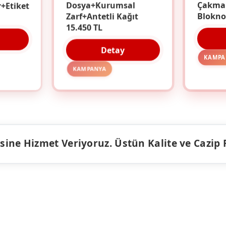
r+Etiket
Dosya+Kurumsal
Çakma
Zarf+Antetli Kağıt
Blokno
15.450 TL
Detay
KAMPA
KAMPANYA
ine Hizmet Veriyoruz. Üstün Kalite ve Cazip Fiy
ÜRÜNLER
KAMPANY