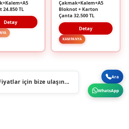
k+Kalem+A5
Çakmak+Kalem+A5
t 24.850 TL
Bloknot + Karton
Çanta 32.500 TL
Detay
Detay
NYA
KAMPANYA
Ara
atlar için bize ulaşın...
WhatsApp
ALAR
İLETIŞIM