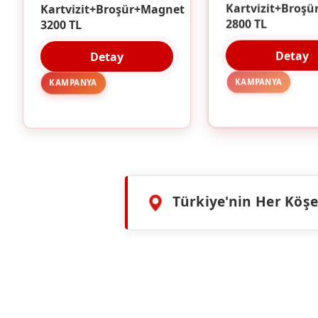
Kartvizit+Broşür+Magnet
Kartvizit+Broşü
3200 TL
2800 TL
Detay
Detay
KAMPANYA
KAMPANYA
Türkiye'nin Her Köşes
HIZMETLERIMIZ