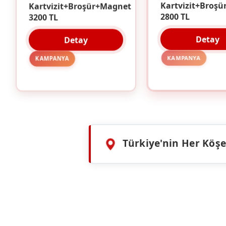
Kartvizit+Broşür+Magnet
Kartvizit+Broşü
3200 TL
2800 TL
Detay
Detay
KAMPANYA
KAMPANYA
Türkiye'nin Her Köşes
HIZMETLERIMIZ