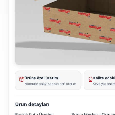
Ürüne özel üretim
Kalite odakl
Numune onayı sonrası seri üretim
Sevkiyat önces
Ürün detayları
Baskılı Kutu Üretimi
Bursa Merkezli Firmamı