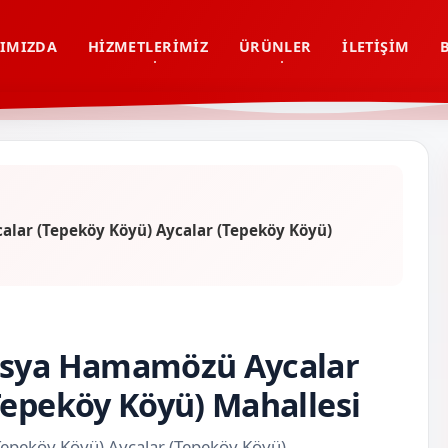
IMIZDA
HIZMETLERIMIZ
ÜRÜNLER
İLETIŞIM
lar (Tepeköy Köyü) Aycalar (Tepeköy Köyü)
masya Hamamözü Aycalar
Tepeköy Köyü) Mahallesi
epeköy Köyü) Aycalar (Tepeköy Köyü)