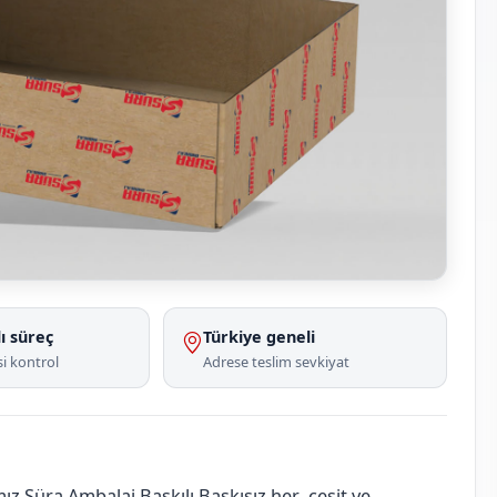
ı süreç
Türkiye geneli
i kontrol
Adrese teslim sevkiyat
z Süra Ambalaj Baskılı Baskısız her çeşit ve