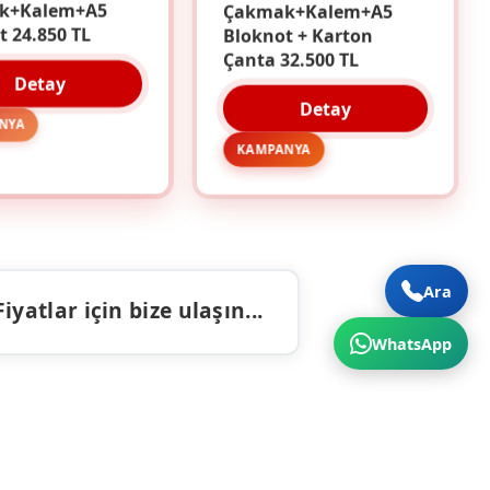
k+Kalem+A5
Çakmak+Kalem+A5
t 24.850 TL
Bloknot + Karton
Çanta 32.500 TL
Detay
Detay
NYA
KAMPANYA
Ara
atlar için bize ulaşın...
WhatsApp
ALAR
İLETIŞIM