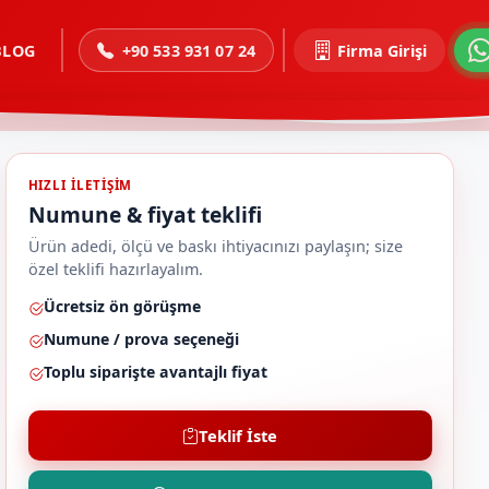
BLOG
+90 533 931 07 24
Firma Girişi
HIZLI ILETIŞIM
Numune & fiyat teklifi
Ürün adedi, ölçü ve baskı ihtiyacınızı paylaşın; size
özel teklifi hazırlayalım.
Ücretsiz ön görüşme
Numune / prova seçeneği
Toplu siparişte avantajlı fiyat
Teklif İste