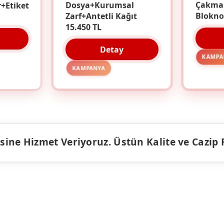
r+Etiket
Dosya+Kurumsal
Çakma
Zarf+Antetli Kağıt
Blokno
15.450 TL
Detay
KAMPA
KAMPANYA
ine Hizmet Veriyoruz. Üstün Kalite ve Cazip Fiy
ÜRÜNLER
KAMPANY