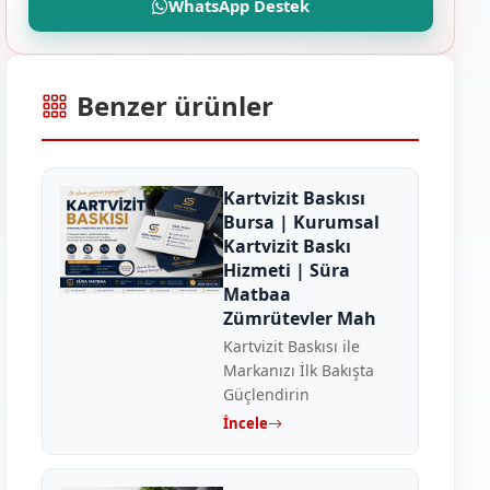
WhatsApp Destek
Benzer ürünler
Kartvizit Baskısı
Bursa | Kurumsal
Kartvizit Baskı
Hizmeti | Süra
Matbaa
Zümrütevler Mah
Kartvizit Baskısı ile
Markanızı İlk Bakışta
Güçlendirin
İncele