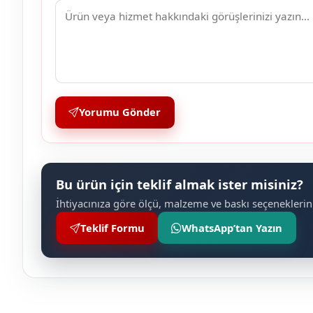
Yorumu Gönder
Bu ürün için teklif almak ister misiniz?
İhtiyacınıza göre ölçü, malzeme ve baskı seçeneklerini
Teklif Formu
WhatsApp’tan Yazın