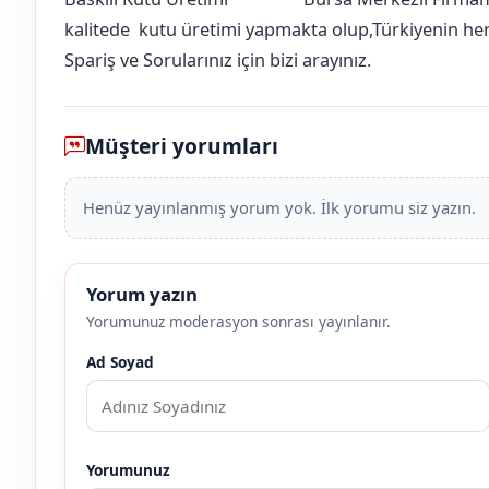
Amasya
Hamamözü
Aycalar (Tepeköy Köyü)
[mahalle_mahallesi]
kalitede kutu üretimi yapmakta olup,Türkiyenin her i
Spariş ve Sorularınız için bizi arayınız.
Müşteri yorumları
Henüz yayınlanmış yorum yok. İlk yorumu siz yazın.
Yorum yazın
Yorumunuz moderasyon sonrası yayınlanır.
Ad Soyad
Yorumunuz