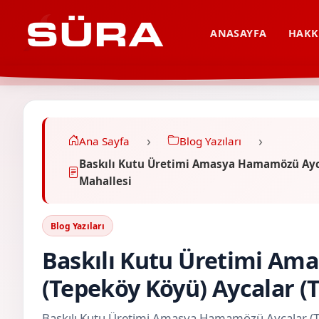
ANASAYFA
HAKK
Ana Sayfa
Blog Yazıları
Baskılı Kutu Üretimi Amasya Hamamözü Ayca
Mahallesi
Blog Yazıları
Baskılı Kutu Üretimi A
(Tepeköy Köyü) Aycalar (
Baskılı Kutu Üretimi Amasya Hamamözü Aycalar (T