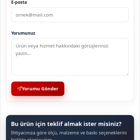
E-posta
Yorumunuz
Yorumu Gönder
Bu ürün için teklif almak ister misiniz?
İhtiyacınıza göre ölçü, malzeme ve baskı seçeneklerini
birlikte planlayalım.