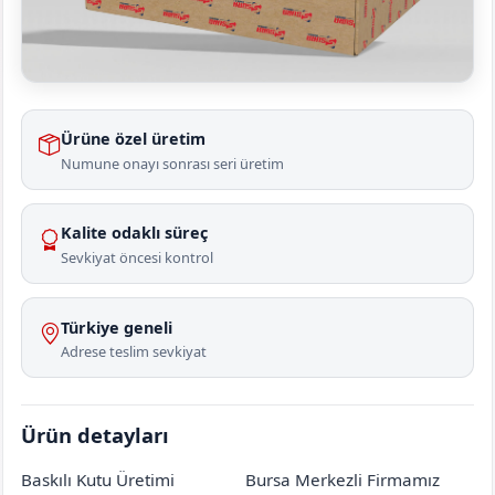
Ürüne özel üretim
Numune onayı sonrası seri üretim
Kalite odaklı süreç
Sevkiyat öncesi kontrol
Türkiye geneli
Adrese teslim sevkiyat
Ürün detayları
Baskılı Kutu Üretimi
Bursa Merkezli Firmamız
Amasya
Gümüşhacıköy
Kılıçaslan Köyü
[mahalle_mahallesi]