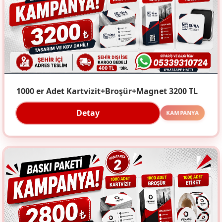
1000 er Adet Kartvizit+Broşür+Magnet 3200 TL
Detay
KAMPANYA