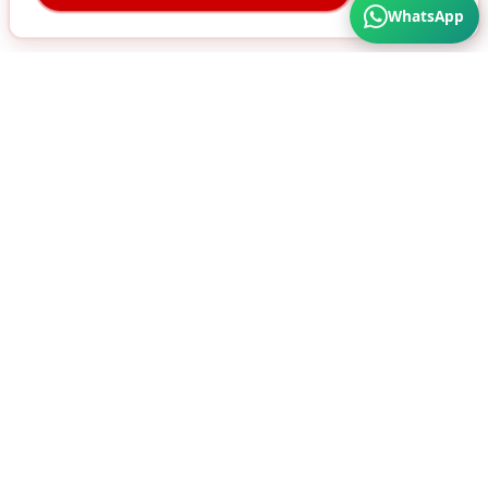
WhatsApp
Türkiye'nin Her Köşesine Hizmet Veriyoruz. Üstün
Kalite ve Cazip Fiyatlar için bize ulaşın...
SÜRA MATBAA AMBALAJ SAN. A.Ş
HIZMETLERIMIZ
ÜRÜNLER
Karton Kutu
Ambalaj