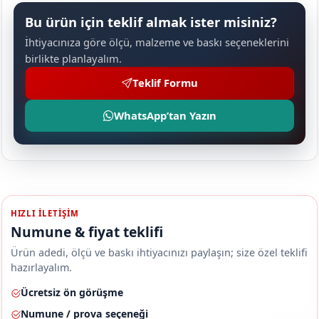
Bu ürün için teklif almak ister misiniz?
İhtiyacınıza göre ölçü, malzeme ve baskı seçeneklerini
birlikte planlayalım.
Teklif Formu
WhatsApp’tan Yazın
HIZLI ILETIŞIM
Numune & fiyat teklifi
Ürün adedi, ölçü ve baskı ihtiyacınızı paylaşın; size özel teklifi
hazırlayalım.
Ücretsiz ön görüşme
Numune / prova seçeneği