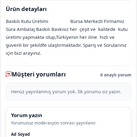
Ürün detayları
Baskılı Kutu Üretimi
Bursa Merkezli Firmamız
Amasya
Gümüşhacıköy
Çamınbaşı (Sarayözü Köyü)
[mahalle_mahallesi]
Süra Ambalaj Baskılı Baskısız her çeşit ve kalitede kutu
üretimi yapmakta olup,Türkiyenin her iline hızlı ve
güvenli bir şekildfe ulaştırmaktadır. Spariş ve Sorularınız
için bizi arayınız.
Müşteri yorumları
0 onaylı yorum
Henüz yayınlanmış yorum yok. İlk yorumu siz yazın.
Yorum yazın
Yorumunuz moderasyon sonrası yayınlanır.
Ad Soyad