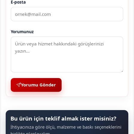
E-posta
Yorumunuz
Yorumu Gönder
Bu ürün için teklif almak ister misiniz?
İhtiyacınıza göre ölçü, malzeme ve baskı seçeneklerini
birlikte planlayalım.