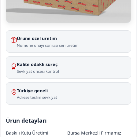
Ürüne özel üretim
Numune onayı sonrası seri üretim
Kalite odaklı süreç
Sevkiyat öncesi kontrol
Türkiye geneli
Adrese teslim sevkiyat
Ürün detayları
Baskılı Kutu Üretimi
Bursa Merkezli Firmamız
Amasya
Göynücek
Sığırçayı Köyü
[mahalle_mahallesi]