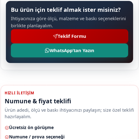
Bu ürün için teklif almak ister misiniz?
İhtiyacınıza göre ölçü, malzeme ve baskı seçeneklerini
birlikte planlayalım.
Teklif Formu
WhatsApp’tan Yazın
HIZLI ILETIŞIM
Numune & fiyat teklifi
Ürün adedi, ölçü ve baskı ihtiyacınızı paylaşın; size özel teklifi
hazırlayalım.
Ücretsiz ön görüşme
Numune / prova seçeneği