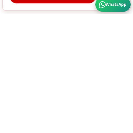
WhatsApp
Türkiye'nin Her Köşesine Hizmet Veriyoruz. Üstün
Kalite ve Cazip Fiyatlar için bize ulaşın...
SÜRA MATBAA AMBALAJ SAN. A.Ş
HIZMETLERIMIZ
ÜRÜNLER
Karton Kutu
Ambalaj