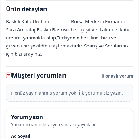
Ürün detayları
Baskılı Kutu Üretimi
Bursa Merkezli Firmamız
Amasya
Göynücek
Çeşmebaşı (Gediksaray Köyü)
[mahalle_mahallesi]
Süra Ambalaj Baskılı Baskısız her çeşit ve kalitede kutu
üretimi yapmakta olup,Türkiyenin her iline hızlı ve
güvenli bir şekildfe ulaştırmaktadır. Spariş ve Sorularınız
için bizi arayınız.
Müşteri yorumları
0 onaylı yorum
Henüz yayınlanmış yorum yok. İlk yorumu siz yazın.
Yorum yazın
Yorumunuz moderasyon sonrası yayınlanır.
Ad Soyad