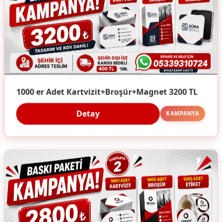
1000 er Adet Kartvizit+Broşür+Magnet 3200 TL
Detay
KAMPANYA