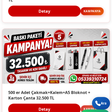
Detay
KAMPANYA
500 er Adet Çakmak+Kalem+A5 Bloknot +
Karton Çanta 32.500 TL
Ara
Detay
KAMPANYA