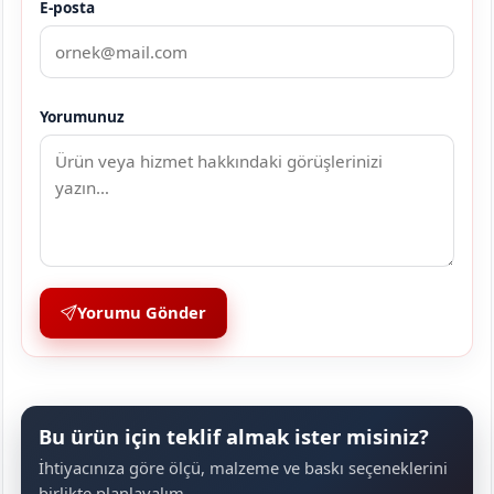
E-posta
Yorumunuz
Yorumu Gönder
Bu ürün için teklif almak ister misiniz?
İhtiyacınıza göre ölçü, malzeme ve baskı seçeneklerini
birlikte planlayalım.