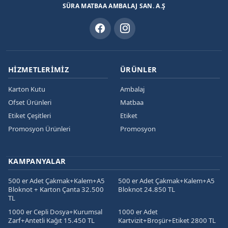
SÜRA MATBAA AMBALAJ SAN. A.Ş
HIZMETLERIMIZ
ÜRÜNLER
Karton Kutu
Ambalaj
Ofset Ürünleri
Matbaa
Etiket Çeşitleri
Etiket
Promosyon Ürünleri
Promosyon
KAMPANYALAR
500 er Adet Çakmak+Kalem+A5
500 er Adet Çakmak+Kalem+A5
Bloknot + Karton Çanta 32.500
Bloknot 24.850 TL
TL
1000 er Cepli Dosya+Kurumsal
1000 er Adet
Zarf+Antetli Kağıt 15.450 TL
Kartvizit+Broşür+Etiket 2800 TL