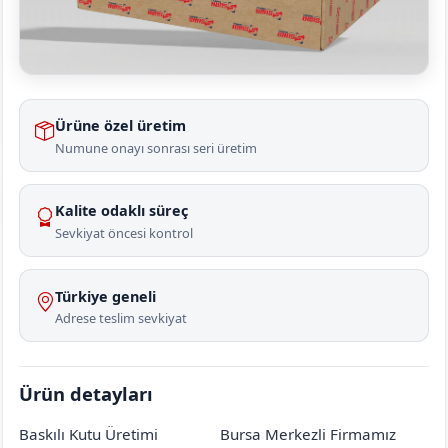
Ürüne özel üretim
Numune onayı sonrası seri üretim
Kalite odaklı süreç
Sevkiyat öncesi kontrol
Türkiye geneli
Adrese teslim sevkiyat
Ürün detayları
Baskılı Kutu Üretimi
Bursa Merkezli Firmamız
Aksaray
Ortaköy
Zafer (Çiftevi Köyü)
[mahalle_mahallesi]