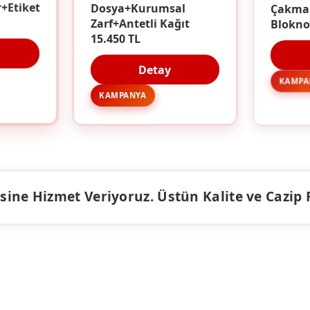
Çakma
Dosya+Kurumsal
r+Etiket
Blokno
Zarf+Antetli Kağıt
15.450 TL
Detay
KAMPA
KAMPANYA
ine Hizmet Veriyoruz. Üstün Kalite ve Cazip Fiy
ÜRÜNLER
KAMPANY