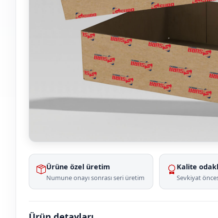
Ürüne özel üretim
Kalite odakl
Numune onayı sonrası seri üretim
Sevkiyat önces
Ürün detayları