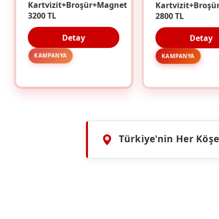
Kartvizit+Broşür+Magnet
Kartvizit+Broşü
3200 TL
2800 TL
Detay
Detay
KAMPANYA
KAMPANYA
Türkiye'nin Her Köşes
HIZMETLERIMIZ