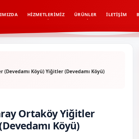
IMIZDA
HIZMETLERIMIZ
ÜRÜNLER
İLETIŞIM
er (Devedamı Köyü) Yiğitler (Devedamı Köyü)
ray Ortaköy Yiğitler
 (Devedamı Köyü)