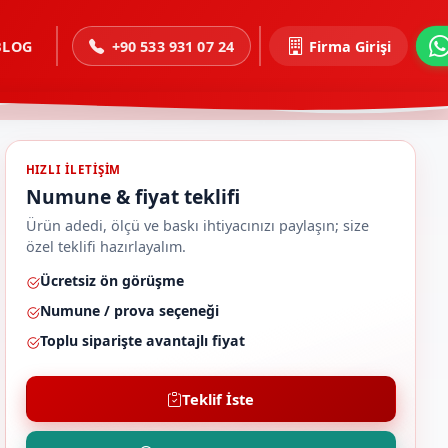
BLOG
+90 533 931 07 24
Firma Girişi
HIZLI ILETIŞIM
Numune & fiyat teklifi
Ürün adedi, ölçü ve baskı ihtiyacınızı paylaşın; size
özel teklifi hazırlayalım.
Ücretsiz ön görüşme
Numune / prova seçeneği
Toplu siparişte avantajlı fiyat
Teklif İste