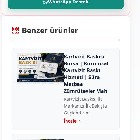
WhatsApp Destek
Benzer ürünler
Kartvizit Baskısı
Bursa | Kurumsal
Kartvizit Baskı
Hizmeti | Süra
Matbaa
Zümrütevler Mah
Kartvizit Baskısı ile
Markanızı İlk Bakışta
Güçlendirin
İncele