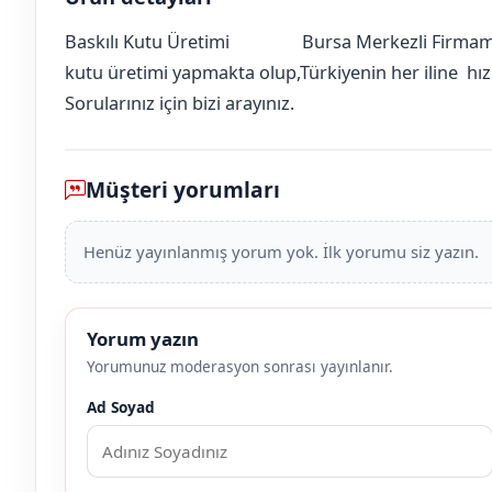
Baskılı Kutu Üretimi
Bursa Merkezli Firmamı
Aksaray
Ortaköy
Yiğitler (Devedamı Köyü)
[mahalle_mahallesi]
kutu üretimi yapmakta olup,Türkiyenin her iline hızlı
Sorularınız için bizi arayınız.
Müşteri yorumları
Henüz yayınlanmış yorum yok. İlk yorumu siz yazın.
Yorum yazın
Yorumunuz moderasyon sonrası yayınlanır.
Ad Soyad