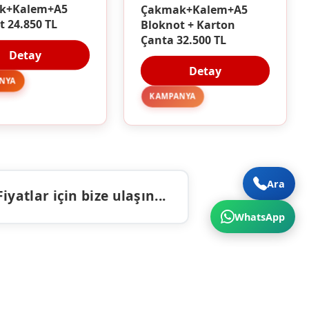
Çakmak+Kalem+A5
k+Kalem+A5
Bloknot + Karton
t 24.850 TL
Çanta 32.500 TL
Detay
Detay
NYA
KAMPANYA
Ara
atlar için bize ulaşın...
WhatsApp
ALAR
İLETIŞIM