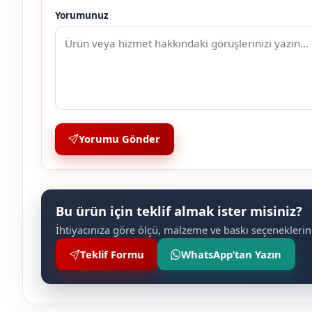
Yorumunuz
Yorumu Gönder
Bu ürün için teklif almak ister misiniz?
İhtiyacınıza göre ölçü, malzeme ve baskı seçeneklerini
Teklif Formu
WhatsApp’tan Yazın